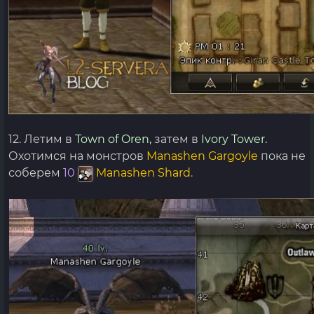
12. Летим в
Town of Oren,
затем в
Ivory Tower.
Охотимся на монстров
Manashen Gargoyle
пока не
соберем
10
Manashen Shard
.