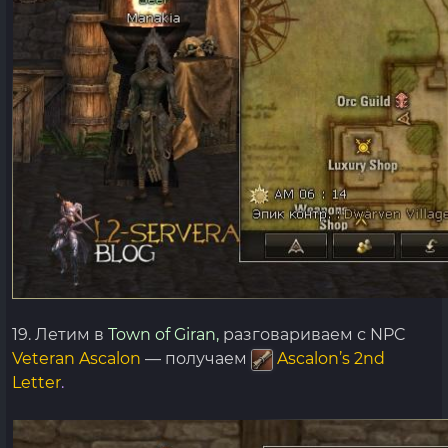
19. Летим в
Town of Giran,
разговариваем с NPC
Veteran Ascalon
— получаем
Ascalon’s 2nd
Letter
.