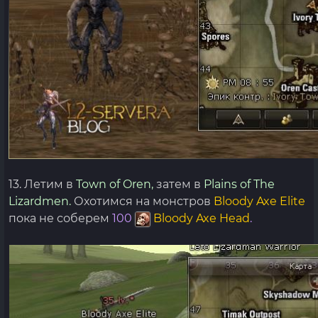
13. Летим в
Town of Oren,
затем в
Plains of The
Lizardmen.
Охотимся на монстров
Bloody Axe Elite
пока не соберем
100
Bloody Axe Head
.