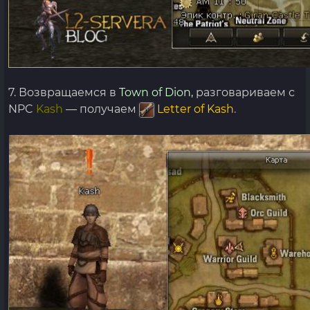
7. Возвращаемся в
Town of Dion,
разговариваем с
NPC
Kash
— получаем
Letter of Kash
.