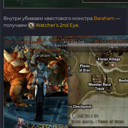
Внутри убиваем квестового монстра
Baraham
—
получаем
Watcher’s 2nd Eye
.