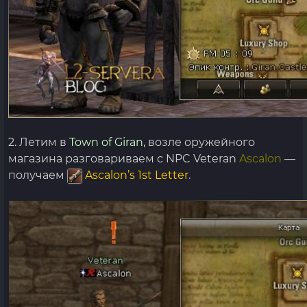
2. Летим в
Town of Giran,
возле оружейного
магазина разговариваем с NPC Veteran
Ascalon
—
получаем
Ascalon’s 1st Letter
.