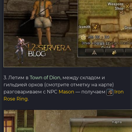
3. Летим в
Town of Dion,
между складом и
гильдией орков (смотрите отметку на карте)
разговариваем с NPC
Mason
— получаем
Iron
Rose Ring
.