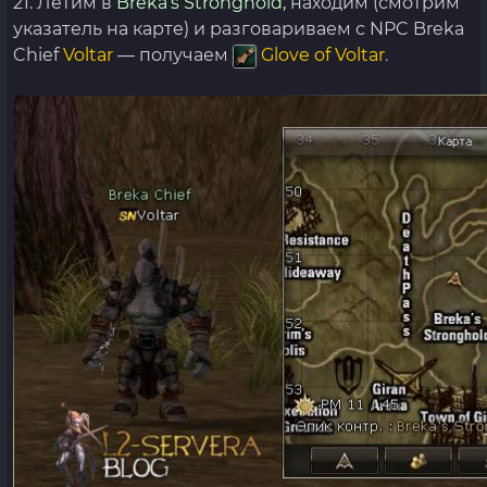
21. Летим в
Breka’s Stronghold,
находим (смотрим
указатель на карте) и разговариваем с NPC Breka
Chief
Voltar
— получаем
Glove of Voltar
.