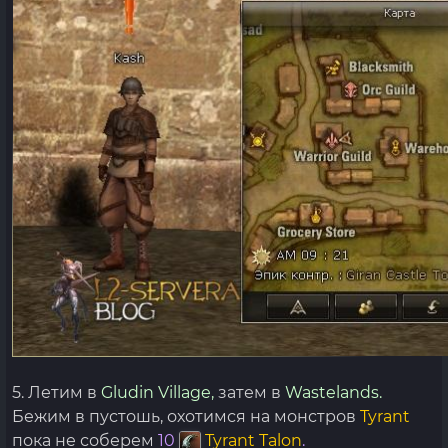
5. Летим в
Gludin Village,
затем в
Wastelands.
Бежим в пустошь, охотимся на монстров
Tyrant
пока не соберем
10
Tyrant Talon
.