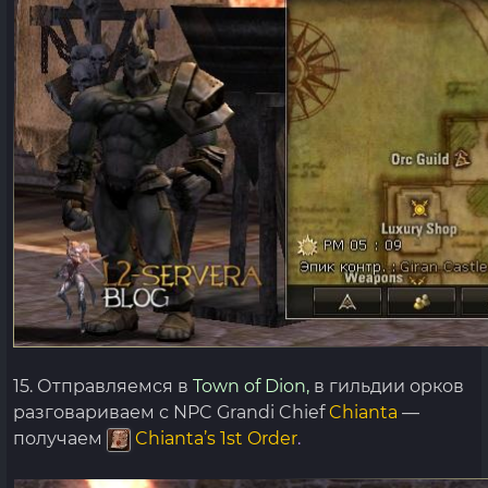
15. Отправляемся в
Town of Dion,
в гильдии орков
разговариваем с NPC Grandi Chief
Chianta
—
получаем
Chianta’s 1st Order
.