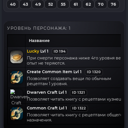
40
43
49
52
55
61
62
70
76
УРОВЕНЬ ПЕРСОНАЖА: 1
Название
Lucky
Lvl 1
ID 194
При смерти персонажа ниже 4го уровня вещи
опыт не теряются.
Create Common Item Lvl 1
ID 1320
Позволяет создавать вещи по обычным
рецептам 1 уровня.
Dwarven Craft Lvl 1
ID 1321
Позволяет читать книгу с рецептами кузнеца.
Common Craft Lvl 1
ID 1322
Позволяет читать книгу с рецептами общего
назначения.