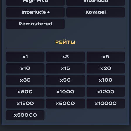
High Five
Interlude
Interlude +
Kamael
Remastered
РЕЙТЫ
x1
x3
x5
x10
x15
x20
x30
x50
x100
x500
x1000
x1200
x1500
x5000
x10000
x50000