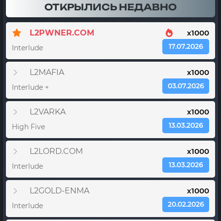
ОТКРЫЛИСЬ НЕДАВНО
L2PWNER.COM
x1000
17.07.2026
Interlude
L2MAFIA
x1000
03.07.2026
Interlude +
L2VARKA
x1000
13.03.2026
High Five
L2LORD.COM
x1000
13.03.2026
Interlude
L2GOLD-ENMA
x1000
20.02.2026
Interlude