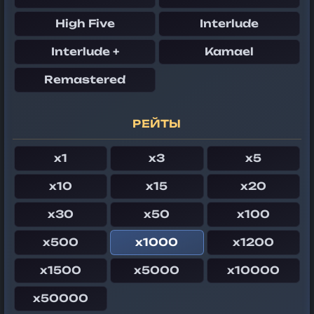
High Five
Interlude
Interlude +
Kamael
Remastered
РЕЙТЫ
x1
x3
x5
x10
x15
x20
x30
x50
x100
x500
x1000
x1200
x1500
x5000
x10000
x50000