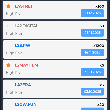
LASTREI
x100
19.12.2025
High Five
LA2.DIGITAL
x1
28.11.2025
High Five
L2S.PW
x1200
14.11.2025
High Five
L2MAYHEM
x5
31.10.2025
High Five
LA2ERA
x3
03.10.2025
High Five
L2GW.FUN
x20