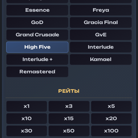
Essence
Freya
GoD
Gracia Final
Grand Crusade
GvE
High Five
Interlude
Interlude +
Kamael
Remastered
РЕЙТЫ
x1
x3
x5
x10
x15
x20
x30
x50
x100