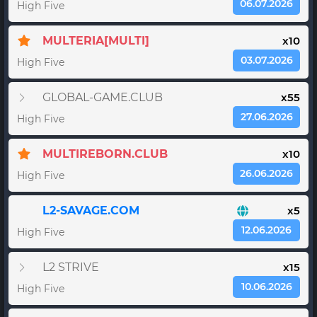
06.07.2026
High Five
MULTERIA[MULTI]
x10
03.07.2026
High Five
GLOBAL-GAME.CLUB
x55
27.06.2026
High Five
MULTIREBORN.CLUB
x10
26.06.2026
High Five
L2-SAVAGE.COM
x5
12.06.2026
High Five
L2 STRIVE
x15
10.06.2026
High Five