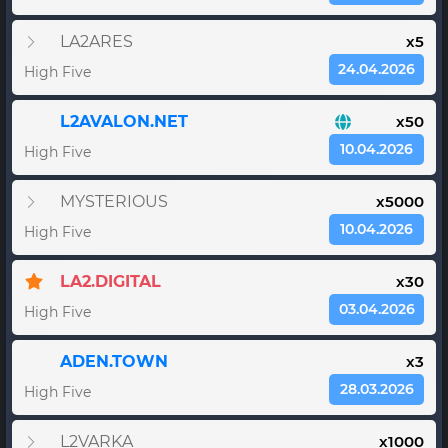
LA2ARES
x5
24.04.2026
High Five
L2AVALON.NET
x50
10.04.2026
High Five
MYSTERIOUS
x5000
10.04.2026
High Five
LA2.DIGITAL
x30
03.04.2026
High Five
ADEN.TOWN
x3
28.03.2026
High Five
L2VARKA
x1000