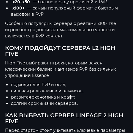
x20–x50
— баланс между прокачкой и PvP.
x100+
— самый популярный формат с быстрым
выходом в PvP.
Особенно популярны сервера с рейтами x100, где
игрок быстро достигает максимального уровня и
включается в PvP-контент.
КОМУ ПОДОЙДУТ СЕРВЕРА L2 HIGH
FIVE
High Five выбирают игроки, которым важен
классический баланс и активное PvP без сильных
упрощений Essence.
подходит для PvP и осад;
сильная роль кланов и альянсов;
развитая экономика и крафт;
долгий срок жизни серверов.
КАК ВЫБРАТЬ СЕРВЕР LINEAGE 2 HIGH
FIVE
Перед стартом стоит учитывать ключевые параметры