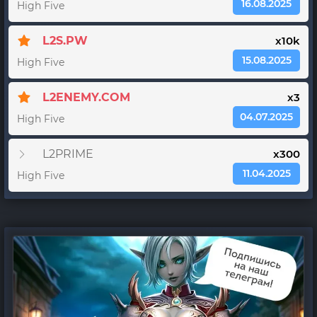
16.08.2025
High Five
L2S.PW
x10k
15.08.2025
High Five
L2ENEMY.COM
x3
04.07.2025
High Five
L2PRIME
x300
11.04.2025
High Five