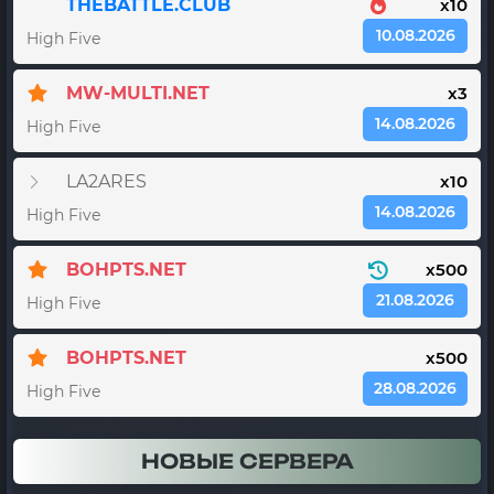
THEBATTLE.CLUB
x10
10.08.2026
High Five
MW-MULTI.NET
x3
14.08.2026
High Five
LA2ARES
x10
14.08.2026
High Five
BOHPTS.NET
x500
21.08.2026
High Five
BOHPTS.NET
x500
28.08.2026
High Five
НОВЫЕ СЕРВЕРА