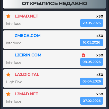
ОТКРЫЛИСЬ НЕДАВНО
L2MAD.NET
x30
29.05.2026
Interlude
ZMEGA.COM
x30
16.05.2026
Interlude
L2EIRIN.COM
x30
08.05.2026
Interlude
LA2.DIGITAL
x30
03.04.2026
High Five
L2MAD.NET
x30
07.02.2026
Interlude