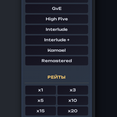
GvE
High Five
Interlude
Interlude +
Kamael
Remastered
РЕЙТЫ
x1
x3
x5
x10
x15
x20