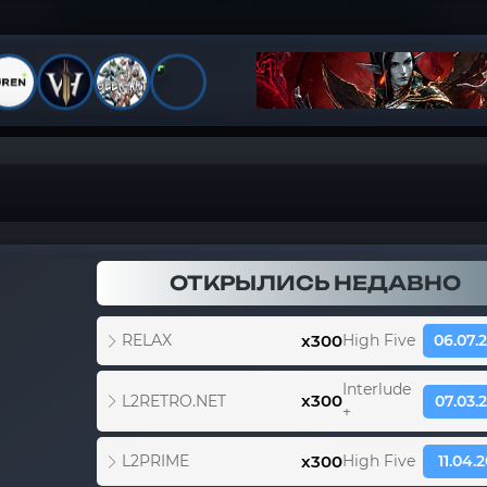
+
ОТКРЫЛИСЬ НЕДАВНО
x300
RELAX
High Five
06.07.
Interlude
x300
L2RETRO.NET
07.03.
+
x300
L2PRIME
High Five
11.04.