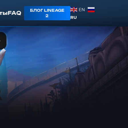
EN
БЛОГ LINEAGE
ты
FAQ
2
RU