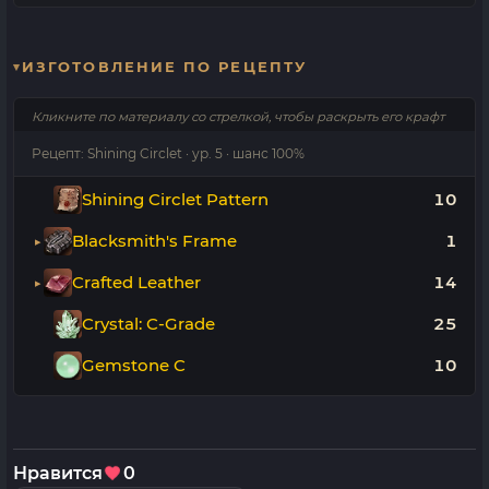
ИЗГОТОВЛЕНИЕ ПО РЕЦЕПТУ
Кликните по материалу со стрелкой, чтобы раскрыть его крафт
Рецепт: Shining Circlet · ур. 5 · шанс 100%
Shining Circlet Pattern
10
Blacksmith's Frame
1
Crafted Leather
14
Crystal: C-Grade
25
Gemstone C
10
Нравится
0