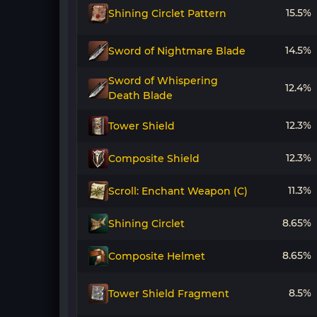
15.5%
Shining Circlet Pattern
14.5%
Sword of Nightmare Blade
Sword of Whispering
12.4%
Death Blade
12.3%
Tower Shield
12.3%
Composite Shield
11.3%
Scroll: Enchant Weapon (C)
8.65%
Shining Circlet
8.65%
Composite Helmet
8.5%
Tower Shield Fragment