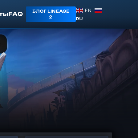
EN
БЛОГ LINEAGE
ты
FAQ
2
RU