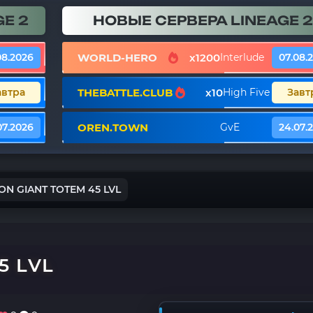
E 2
НОВЫЕ СЕРВЕРА LINEAGE 2
WORLD-HERO
x1200
08.2026
Interlude
07.08.
THEBATTLE.CLUB
x10
автра
High Five
Завт
OREN.TOWN
07.2026
GvE
24.07.
ON GIANT TOTEM 45 LVL
5 LVL