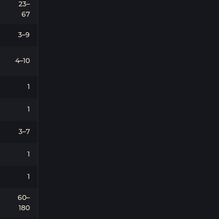
23–
67
3–9
4–10
1
1
3–7
1
1
60–
180