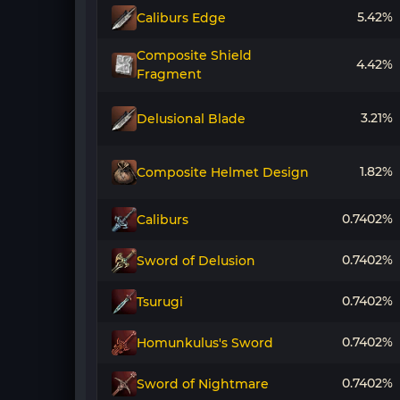
5.42%
Caliburs Edge
Composite Shield
4.42%
Fragment
3.21%
Delusional Blade
1.82%
Composite Helmet Design
0.7402%
Caliburs
0.7402%
Sword of Delusion
0.7402%
Tsurugi
0.7402%
Homunkulus's Sword
0.7402%
Sword of Nightmare