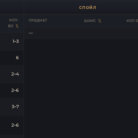
СПОЙЛ
КОЛ-
ПРЕДМЕТ
ШАНС
КОЛ-
ВО
—
1–3
6
2–4
2–6
3–7
2–6