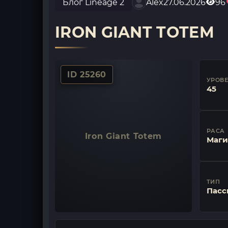
Блог Lineage 2
Alex
27.06.2026
96
IRON GIANT TOTEM
ID 25260
УРОВ
45
РАСА
Iron Giant Totem
Маги
ТИП
Пасс