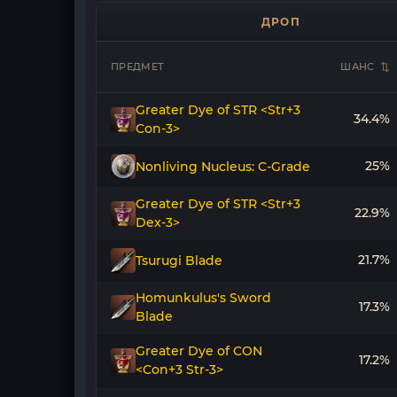
ДРОП
ПРЕДМЕТ
ШАНС
Greater Dye of STR <Str+3
34.4%
Con-3>
25%
Nonliving Nucleus: C-Grade
Greater Dye of STR <Str+3
22.9%
Dex-3>
21.7%
Tsurugi Blade
Homunkulus's Sword
17.3%
Blade
Greater Dye of CON
17.2%
<Con+3 Str-3>