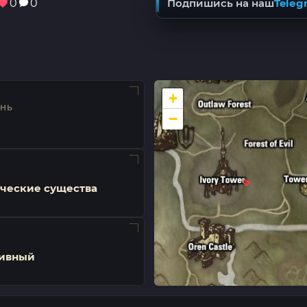
0
0
Подпишись на наш
Teleg
+
ЕНЬ
−
ческие существа
ивный