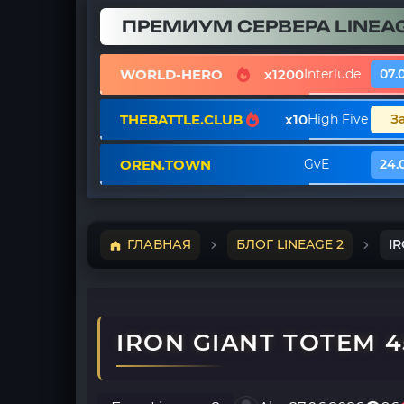
ПРЕМИУМ СЕРВЕРА LINEAG
WORLD-HERO
x1200
Interlude
07.
THEBATTLE.CLUB
x10
High Five
З
OREN.TOWN
GvE
24.
ГЛАВНАЯ
БЛОГ LINEAGE 2
IR
IRON GIANT TOTEM 4