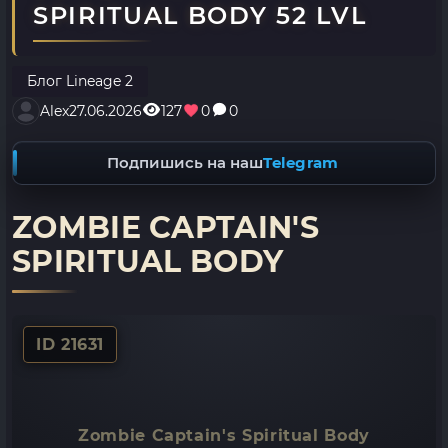
SPIRITUAL BODY 52 LVL
Блог Lineage 2
Alex
27.06.2026
127
0
0
Подпишись на наш
Telegram
ZOMBIE CAPTAIN'S
SPIRITUAL BODY
ID 21631
Zombie Captain's Spiritual Body