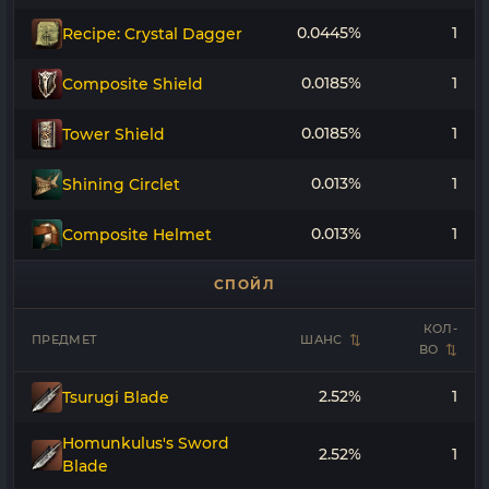
0.0445%
1
Recipe: Crystal Dagger
0.0185%
1
Composite Shield
0.0185%
1
Tower Shield
0.013%
1
Shining Circlet
0.013%
1
Composite Helmet
СПОЙЛ
КОЛ-
ПРЕДМЕТ
ШАНС
ВО
2.52%
1
Tsurugi Blade
Homunkulus's Sword
2.52%
1
Blade