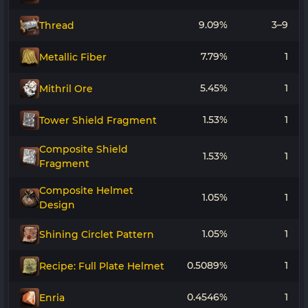
9.09%
3–9
Thread
7.79%
1
Metallic Fiber
5.45%
1
Mithril Ore
1.53%
1
Tower Shield Fragment
Composite Shield
1.53%
1
Fragment
Composite Helmet
1.05%
1
Design
1.05%
1
Shining Circlet Pattern
0.5089%
1
Recipe: Full Plate Helmet
0.4546%
1
Enria