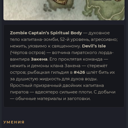
Zombie Captain’s Spiritual Body
— духовное
тело капитана-зомби, 52-й уровень, агрессивно;
нежить, уязвимо к священному.
Devil’s Isle
(Чёртов остров) — вотчина пиратского лорда-
вампира
Закена
. Его проклятая команда —
нежить и демоны клана Закена — стережёт
остров; рыбацкая гильдия в
#426
шлёт бить их
за душистую жидкость для духов воды.
Яростный призрачный двойник капитана
пиратов — вдесятеро сильнее плоти. С добычи
— обычные материалы и заготовки.
УМЕНИЯ