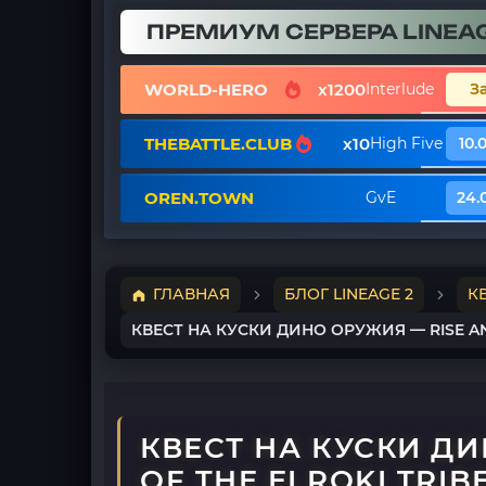
ПРЕМИУМ СЕРВЕРА LINEAG
WORLD-HERO
x1200
Interlude
З
THEBATTLE.CLUB
x10
High Five
10.
OREN.TOWN
GvE
24.
ГЛАВНАЯ
БЛОГ LINEAGE 2
К
КВЕСТ НА КУСКИ ДИНО ОРУЖИЯ — RISE AND
КВЕСТ НА КУСКИ ДИ
OF THE ELROKI TRIB