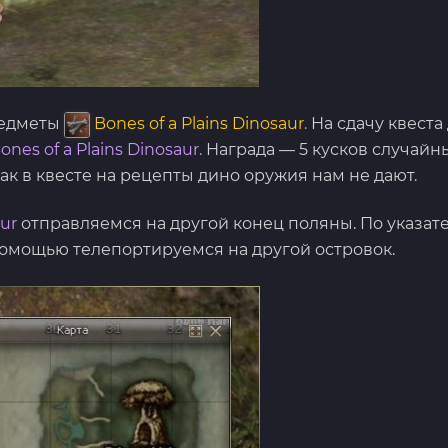
редметы
Bones of a Plains Dinosaur
.
На сдачу квеста
ones of a Plains Dinosaur.
Награда — 5 кусков случай
ак в квесте на рецепты дино оружия нам не дают.
aur
отправляемся на другой конец поляны. По указат
помощью телепортируемся на другой островок.