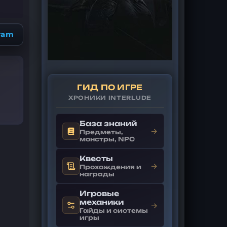
ram
ГИД ПО ИГРЕ
ХРОНИКИ INTERLUDE
База знаний
→
Предметы,
монстры, NPC
Квесты
→
Прохождения и
награды
Игровые
механики
→
Гайды и системы
игры