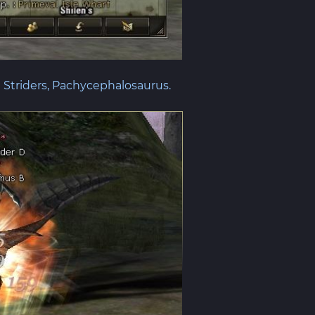
 Striders, Pachycephalosaurus.