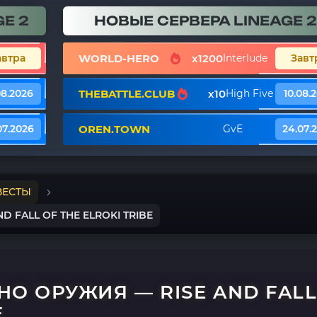
E 2
НОВЫЕ СЕРВЕРА LINEAGE 2
WORLD-HERO
x1200
автра
Interlude
Завт
THEBATTLE.CLUB
x10
08.2026
High Five
10.08.
OREN.TOWN
07.2026
GvE
24.07.
ВЕСТЫ
 FALL OF THE ELROKI TRIBE
НО ОРУЖИЯ — RISE AND FAL
E