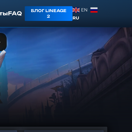
EN
БЛОГ LINEAGE
ты
FAQ
2
RU