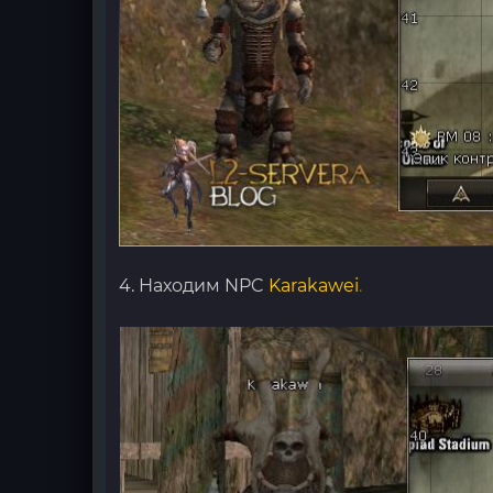
4. Находим NPC
Karakawei
.