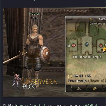
12. Из
Town of Goddart
делаем телепорт в
Wall of