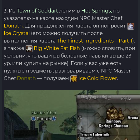
3. Из
Town of Goddart
летим в
Hot Springs,
по
указателю на карте находим NPC Master Chef
Donath
.
Для продолжения квеста он попросит
Ice Crystal
(его можно получить после
выполнения квеста
The Finest Ingredients – Part 1
),
а так же
Big White Fat Fish
(можно словить, при
условии, что ваши рыболовные навыки выше 23
ур. или купить на рынке). Если у вас уже есть
нужные предметы, разговариваем с NPC Master
Chef
Donath
— получаем
Ice Cold Flower
.