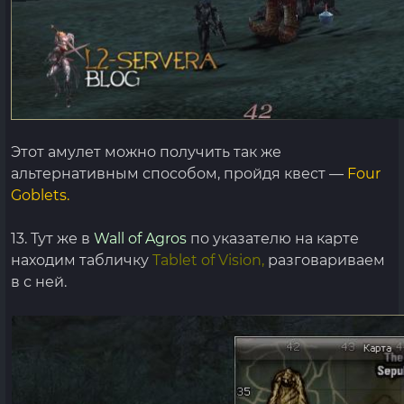
Этот амулет можно получить так же
альтернативным способом, пройдя квест —
Four
Goblets.
13. Тут же в
Wall of Agros
по указателю на карте
находим табличку
Tablet of Vision,
разговариваем
в с ней.