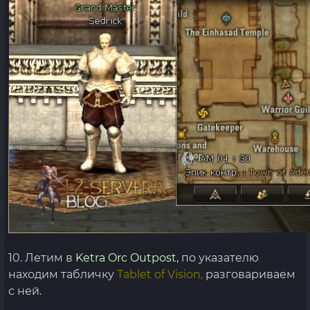
10. Летим в
Ketra Orc Outpost,
по указателю
находим табличку
Tablet of Vision,
разговариваем
с ней.