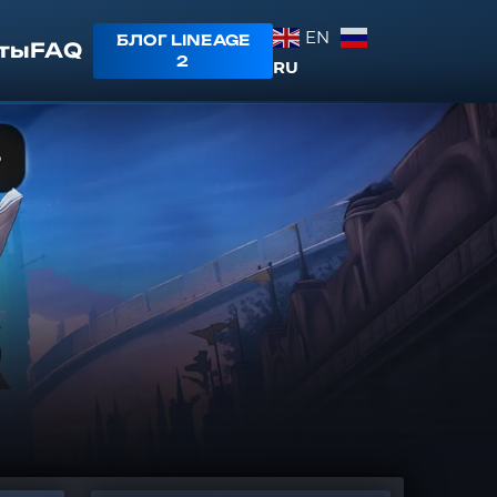
EN
БЛОГ LINEAGE
ты
FAQ
2
RU