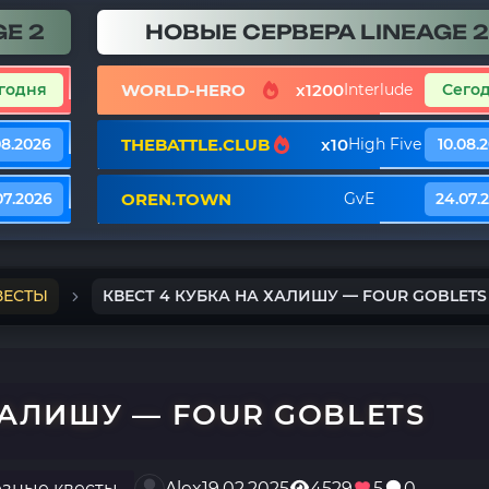
E 2
НОВЫЕ СЕРВЕРА LINEAGE 2
WORLD-HERO
x1200
годня
Interlude
Сего
THEBATTLE.CLUB
x10
08.2026
High Five
10.08.
OREN.TOWN
07.2026
GvE
24.07.
ВЕСТЫ
КВЕСТ 4 КУБКА НА ХАЛИШУ — FOUR GOBLETS
ХАЛИШУ — FOUR GOBLETS
зные квесты
Alex
19.02.2025
4529
5
0