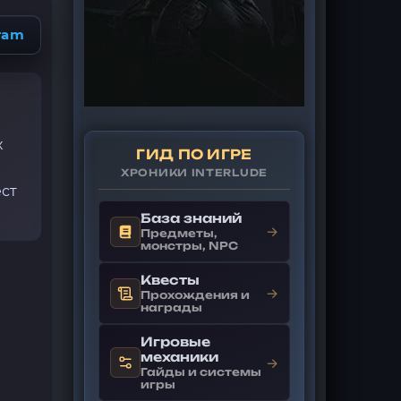
ram
х
ГИД ПО ИГРЕ
ХРОНИКИ INTERLUDE
ест
База знаний
→
Предметы,
монстры, NPC
Квесты
→
Прохождения и
награды
Игровые
механики
→
Гайды и системы
игры