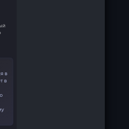
ый
о
я в
т в
о
му