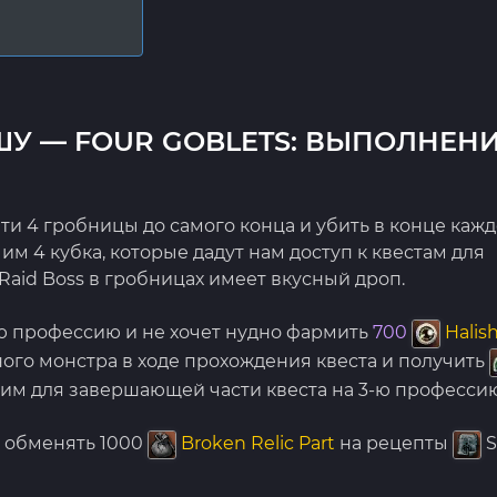
ШУ — FOUR GOBLETS: ВЫПОЛНЕН
йти 4 гробницы до самого конца и убить в конце каж
им 4 кубка, которые дадут нам доступ к квестам для
м Raid Boss в гробницах имеет вкусный дроп.
3-ю профессию и не хочет нудно фармить
700
Halish
ого монстра в ходе прохождения квеста и получить
им для завершающей части квеста на 3-ю профессию
ь обменять 1000
Broken Relic Part
на рецепты
S