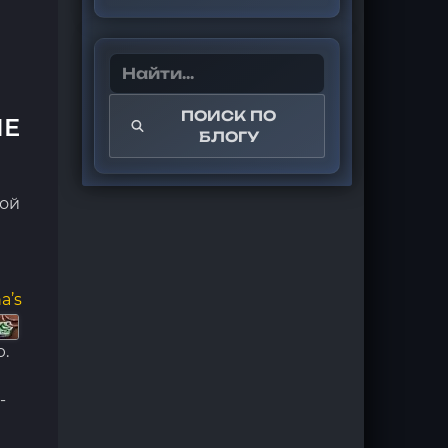
ПОИСК ПО
ИЕ
БЛОГУ
дой
a’s
.
-