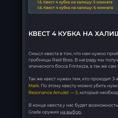
Квест 4 кубка на халишу: 5 комната
Квест 4 кубка на халишу: 6 комната
КВЕСТ 4 КУБКА НА ХАЛИ
Смысл квеста в том, что нам нужно про
гробницы Raid Boss. В награду мы получ
эпического босса Frintezza, а так же са
Так же квест нужен тем, кто проходит 
Mark
.
По этому квесту можно убить нужн
Resonance Amulet — 5
,
который необход
В конце квеста у нас будет возможност
Grade оружия
на выбор.