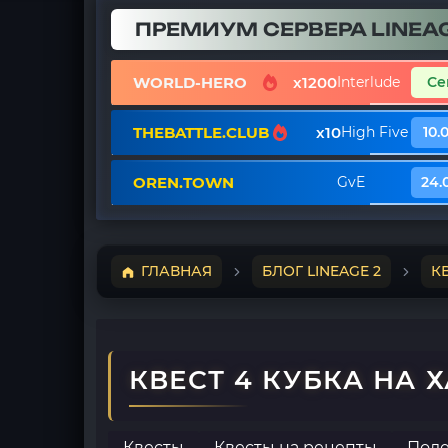
ПРЕМИУМ СЕРВЕРА LINEAG
WORLD-HERO
x1200
Interlude
Се
THEBATTLE.CLUB
x10
High Five
10.
OREN.TOWN
GvE
24.
ГЛАВНАЯ
БЛОГ LINEAGE 2
К
КВЕСТ 4 КУБКА НА 
Квесты
Квесты на рецепты
Поле