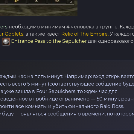
ers
необходимо минимум 4 человека в группе. Кажд
r Goblets,
а так же квест
Relic of The Empire.
У каждог
1
Entrance Pass to the Sepulcher
для одноразового
аждый час на пять минут. Например: вход открываетс
ода есть всего 5 минут (соответствующее собщение буде
а уже зашла в Four Sepulchers, то ждем час для
оведенное в гробнице ограничено — 50 минут, ровн
пройти все комнаты и убить финального Raid Boss.
е будут появляться сообщения о времени, по которо