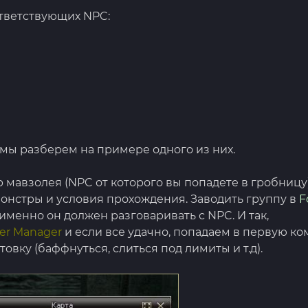
оответствующих NPC:
е мы разберем на примере одного из них.
р мавзолея (NPC от которого вы попадете в гробницу
монстры и условия прохождения. Заводить группу в
F
именно он должен разговаривать с NPC. И так,
er Manager
и если все удачно, попадаем в первую ко
овку (баффнуться, слиться под лимиты и т.д).