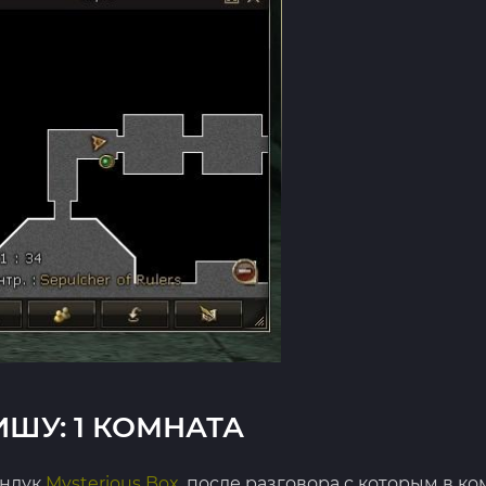
ИШУ: 1 КОМНАТА
ундук
Mysterious Box,
после разговора с которым в ко