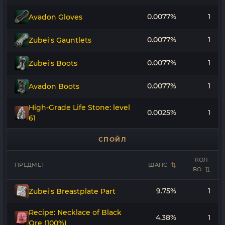
0.0077%
1
Avadon Gloves
0.0077%
1
Zubei's Gauntlets
0.0077%
1
Zubei's Boots
0.0077%
1
Avadon Boots
High-Grade Life Stone: level
0.0025%
1
61
СПОЙЛ
КОЛ-
ПРЕДМЕТ
ШАНС
ВО
9.75%
1
Zubei's Breastplate Part
Recipe: Necklace of Black
4.38%
1
Ore (100%)