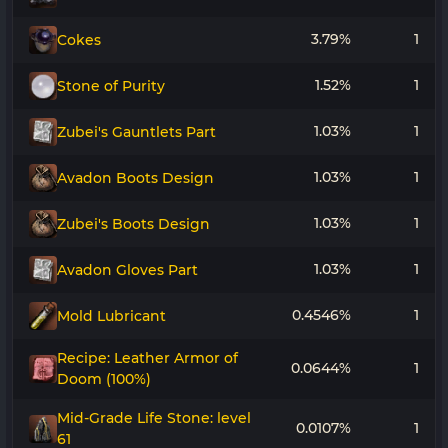
3.79%
1
Cokes
1.52%
1
Stone of Purity
1.03%
1
Zubei's Gauntlets Part
1.03%
1
Avadon Boots Design
1.03%
1
Zubei's Boots Design
1.03%
1
Avadon Gloves Part
0.4546%
1
Mold Lubricant
Recipe: Leather Armor of
0.0644%
1
Doom (100%)
Mid-Grade Life Stone: level
0.0107%
1
61