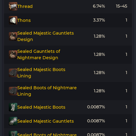
6.74%
15–45
Thread
3.37%
1
Thons
Sealed Majestic Gauntlets
1.28%
1
Design
Sealed Gauntlets of
1.28%
1
Nightmare Design
Sealed Majestic Boots
1.28%
1
Lining
Sealed Boots of Nightmare
1.28%
1
Lining
0.0087%
1
Sealed Majestic Boots
0.0087%
1
Sealed Majestic Gauntlets
0.0087%
1
Sealed Boots of Nightmare