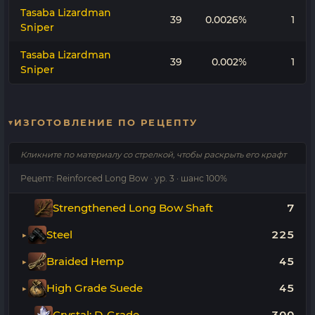
Tasaba Lizardman
39
0.0026%
1
Sniper
Tasaba Lizardman
39
0.002%
1
Sniper
ИЗГОТОВЛЕНИЕ ПО РЕЦЕПТУ
Кликните по материалу со стрелкой, чтобы раскрыть его крафт
Рецепт: Reinforced Long Bow · ур. 3 · шанс 100%
Strengthened Long Bow Shaft
7
Steel
225
Braided Hemp
45
High Grade Suede
45
Crystal: D-Grade
300