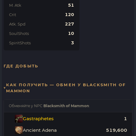
51
M. Atk
120
Crit
227
Atk. Spd
10
SoulShots
3
SpiritShots
ГДЕ ДОБЫТЬ
КАК ПОЛУЧИТЬ — ОБМЕН У BLACKSMITH OF
MAMMON
Обменяйте у NPC
Blacksmith of Mammon
:
Gastraphetes
1
Ancient Adena
519,600