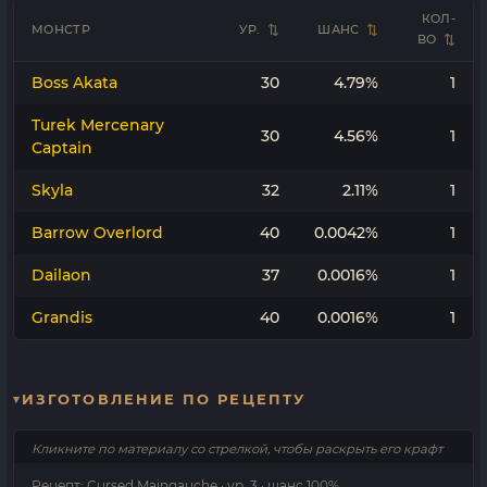
КОЛ-
МОНСТР
УР.
ШАНС
ВО
Boss Akata
30
4.79%
1
Turek Mercenary
30
4.56%
1
Captain
Skyla
32
2.11%
1
Barrow Overlord
40
0.0042%
1
Dailaon
37
0.0016%
1
Grandis
40
0.0016%
1
ИЗГОТОВЛЕНИЕ ПО РЕЦЕПТУ
Кликните по материалу со стрелкой, чтобы раскрыть его крафт
Рецепт: Cursed Maingauche · ур. 3 · шанс 100%