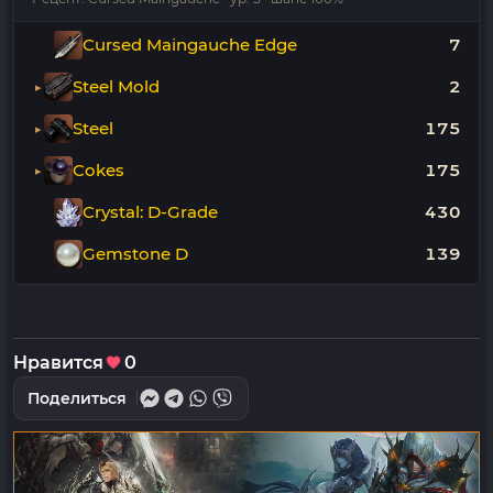
Cursed Maingauche Edge
7
Steel Mold
2
Steel
175
Cokes
175
Crystal: D-Grade
430
Gemstone D
139
Нравится
0
Поделиться