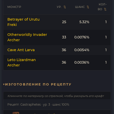
КОЛ-
МОНСТР
УР.
ШАНС
ВО
Betrayer of Urutu
25
5.32%
1
Freki
Otherworldly Invader
33
0.0076%
1
Archer
Cave Ant Larva
36
0.0054%
1
Leto Lizardman
36
0.0036%
1
Archer
ИЗГОТОВЛЕНИЕ ПО РЕЦЕПТУ
Кликните по материалу со стрелкой, чтобы раскрыть его крафт
Рецепт: Gastraphetes · ур. 3 · шанс 100%