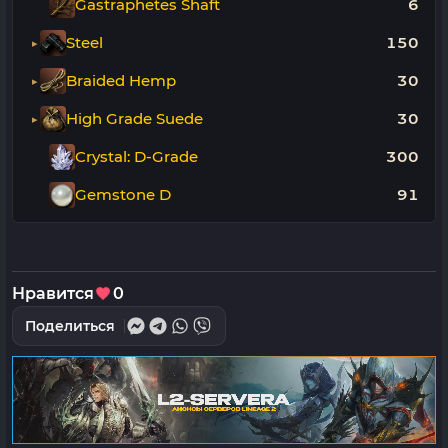
Gastraphetes Shaft
6
Steel
150
Braided Hemp
30
High Grade Suede
30
Crystal: D-Grade
300
Gemstone D
91
Нравится
0
Поделиться