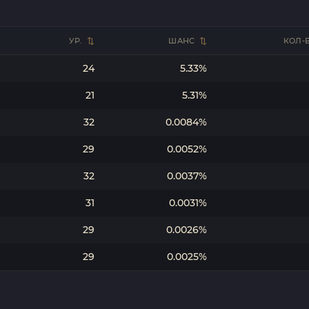
УР.
ШАНС
КОЛ-
24
5.33%
21
5.31%
32
0.0084%
29
0.0052%
32
0.0037%
31
0.0031%
29
0.0026%
29
0.0025%