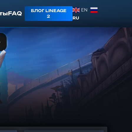
EN
БЛОГ LINEAGE
ты
FAQ
2
RU