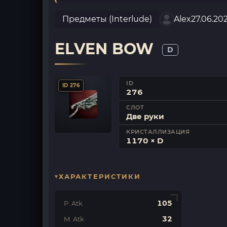
Предметы (Interlude)
Alex
27.06.20
ELVEN BOW
D
ID
ID 276
276
СЛОТ
Две руки
КРИСТАЛЛИЗАЦИЯ
1170 × D
ХАРАКТЕРИСТИКИ
105
P. Atk
32
M. Atk