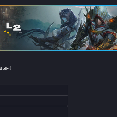
рвым!