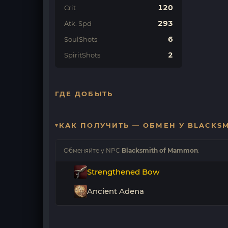
120
Crit
293
Atk. Spd
6
SoulShots
2
SpiritShots
ГДЕ ДОБЫТЬ
КАК ПОЛУЧИТЬ — ОБМЕН У BLACKS
Обменяйте у NPC
Blacksmith of Mammon
:
Strengthened Bow
Ancient Adena