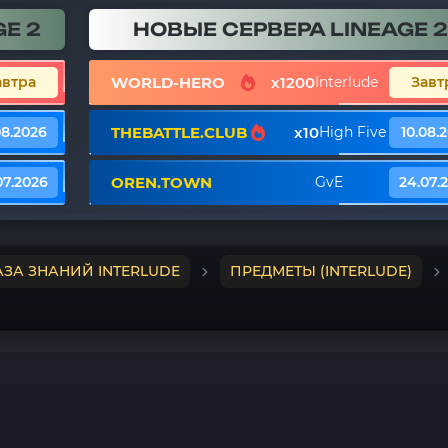
E 2
НОВЫЕ СЕРВЕРА LINEAGE 2
WORLD-HERO
x1200
автра
Interlude
Завт
THEBATTLE.CLUB
x10
08.2026
High Five
10.08.
OREN.TOWN
07.2026
GvE
24.07.
АЗА ЗНАНИЙ INTERLUDE
ПРЕДМЕТЫ (INTERLUDE)