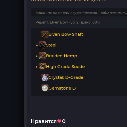
Кликните по материалу со стрелкой, чтобы раскрыть 
Рецепт: Elven Bow · ур. 2 · шанс 100%
Elven Bow Shaft
Steel
Braided Hemp
High Grade Suede
Crystal: D-Grade
Gemstone D
Нравится
0