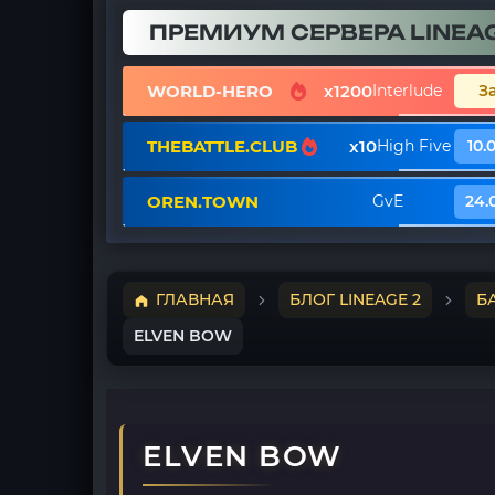
ПРЕМИУМ СЕРВЕРА LINEAG
WORLD-HERO
x1200
Interlude
З
THEBATTLE.CLUB
x10
High Five
10.
OREN.TOWN
GvE
24.
ГЛАВНАЯ
БЛОГ LINEAGE 2
Б
ELVEN BOW
ELVEN BOW