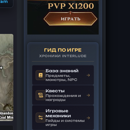
ram
ГИД ПО ИГРЕ
ХРОНИКИ INTERLUDE
База знаний
→
Предметы,
монстры, NPC
Квесты
→
Прохождения и
награды
Игровые
механики
→
Гайды и системы
игры