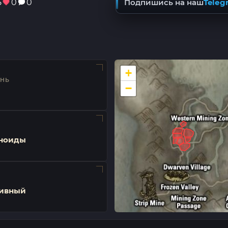
5
0
0
Подпишись на наш
Teleg
+
ЕНЬ
−
ноиды
ивный