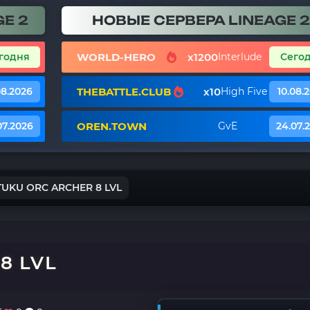
E 2
НОВЫЕ СЕРВЕРА LINEAGE 2
WORLD-HERO
x1200
годня
Interlude
Сего
THEBATTLE.CLUB
x10
08.2026
High Five
10.08.
OREN.TOWN
07.2026
GvE
24.07.
TUKU ORC ARCHER 8 LVL
8 LVL