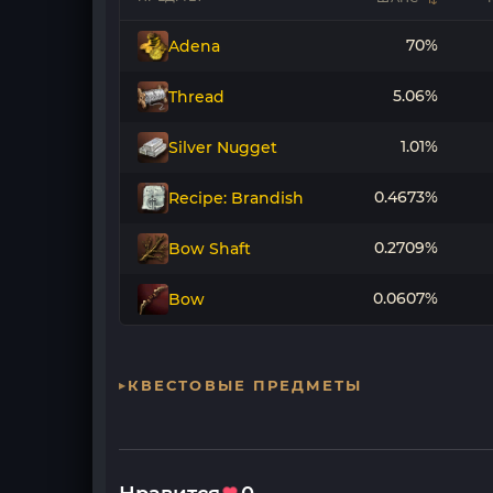
70%
Adena
5.06%
Thread
1.01%
Silver Nugget
0.4673%
Recipe: Brandish
0.2709%
Bow Shaft
0.0607%
Bow
КВЕСТОВЫЕ ПРЕДМЕТЫ