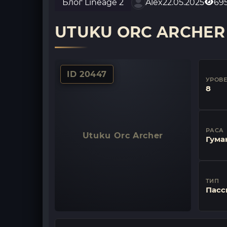
Блог Lineage 2
Alex
22.05.2025
69
UTUKU ORC ARCHER
ID 20447
УРОВ
8
РАСА
Utuku Orc Archer
Гума
ТИП
Пасс