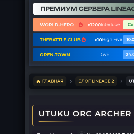
ПРЕМИУМ СЕРВЕРА LINEAG
WORLD-HERO
x1200
Interlude
Се
THEBATTLE.CLUB
x10
High Five
10.
OREN.TOWN
GvE
24.
ГЛАВНАЯ
БЛОГ LINEAGE 2
U
UTUKU ORC ARCHER 