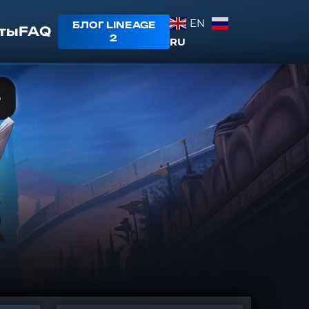
EN
БЛОГ LINEAGE
ты
FAQ
2
RU