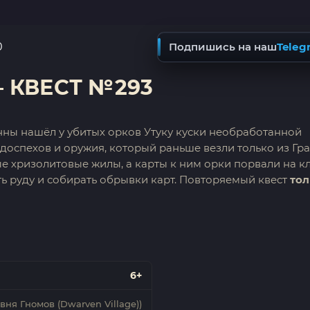
0
Подпишись на наш
Teleg
— КВЕСТ №293
ны нашёл у убитых орков Утуку куски необработанной
доспехов и оружия, который раньше везли только из Гра
тые хризолитовые жилы, а карты к ним орки порвали на к
ть руду и собирать обрывки карт. Повторяемый квест
тол
6+
вня Гномов (Dwarven Village))