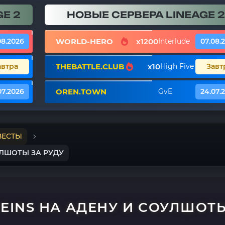
E 2
НОВЫЕ СЕРВЕРА LINEAGE 2
WORLD-HERO
x1200
08.2026
Interlude
07.08.
THEBATTLE.CLUB
x10
автра
High Five
Завт
OREN.TOWN
07.2026
GvE
24.07.
ВЕСТЫ
УЛШОТЫ ЗА РУДУ
VEINS НА АДЕНУ И СОУЛШОТ