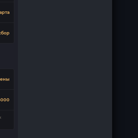
арта
сбор
дены
6000
: