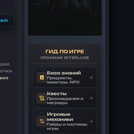
ram
ГИД ПО ИГРЕ
ХРОНИКИ INTERLUDE
ции.
лочки
База знаний
→
ько
Предметы,
монстры, NPC
Квесты
→
Прохождения и
награды
Игровые
механики
→
Гайды и системы
игры