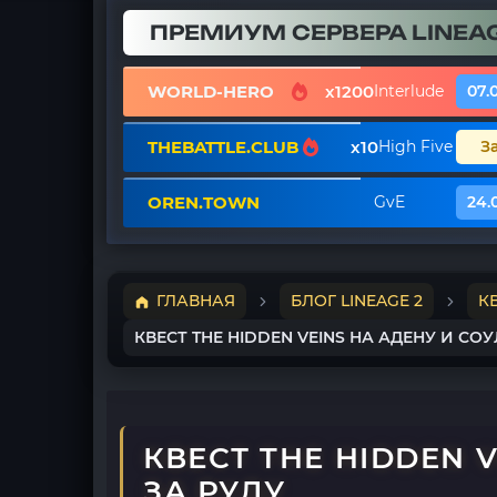
ПРЕМИУМ СЕРВЕРА LINEAG
WORLD-HERO
x1200
Interlude
07.
THEBATTLE.CLUB
x10
High Five
З
OREN.TOWN
GvE
24.
ГЛАВНАЯ
БЛОГ LINEAGE 2
К
КВЕСТ THE HIDDEN VEINS НА АДЕНУ И СО
КВЕСТ THE HIDDEN 
ЗА РУДУ