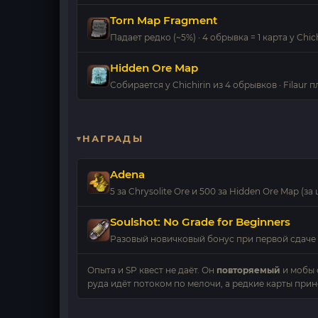
Torn Map Fragment
Падает редко (~5%) · 4 обрывка = 1 карта у Chich
Hidden Ore Map
Собирается у Chichirin из 4 обрывков · Filaur 
НАГРАДЫ
Adena
5 за Chrysolite Ore и 500 за Hidden Ore Map (за
Soulshot: No Grade for Beginners
Разовый новичковый бонус при первой сдаче 
Опыта и SP квест не даёт. Он
повторяемый
и мобы 
руда идёт потоком по мелочи, а редкие карты при