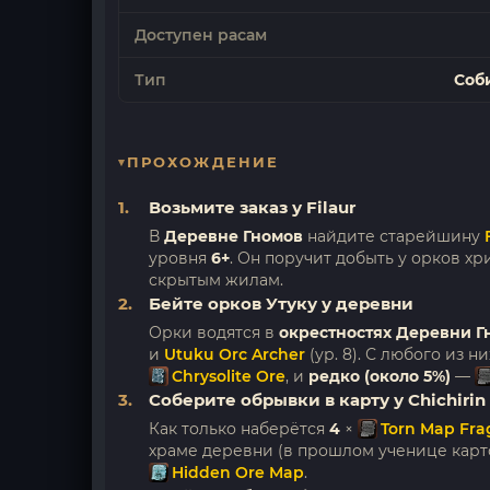
Доступен расам
Тип
Соб
ПРОХОЖДЕНИЕ
Возьмите заказ у Filaur
В
Деревне Гномов
найдите старейшину
уровня
6+
. Он поручит добыть у орков х
скрытым жилам.
Бейте орков Утуку у деревни
Орки водятся в
окрестностях Деревни Г
и
Utuku Orc Archer
(ур. 8). С любого из н
Chrysolite Ore
, и
редко (около 5%)
—
Соберите обрывки в карту у Chichirin
Как только наберётся
4
×
Torn Map Fr
храме деревни (в прошлом ученице карт
Hidden Ore Map
.