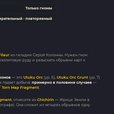
Только гномы
ирательный · повторяемый
Filaur
из гильдии Серой Колонны. Нужен гном
ризолитовую руду и разыскать обрывки карт к
номов
— это
Utuku Orc
(ур. 6),
Utuku Orc Grunt
(ур. 7)
их падает добыча:
примерно в половине случаев
—
Torn Map Fragment
.
agment
, отнесите их
Chichirin
— Жрице Земли в
ографа). Она сложит из четырёх обрывков одну