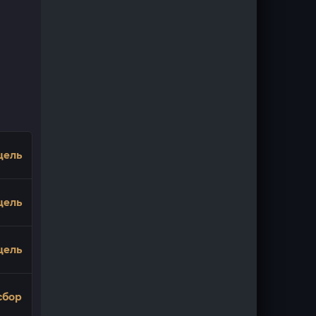
цель
цель
цель
сбор