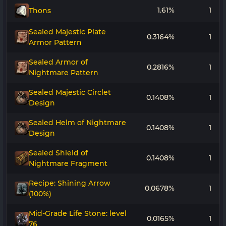
1.61%
1
Thons
Sealed Majestic Plate
0.3164%
1
Armor Pattern
Sealed Armor of
0.2816%
1
Nightmare Pattern
Sealed Majestic Circlet
0.1408%
1
Design
Sealed Helm of Nightmare
0.1408%
1
Design
Sealed Shield of
0.1408%
1
Nightmare Fragment
Recipe: Shining Arrow
0.0678%
1
(100%)
Mid-Grade Life Stone: level
0.0165%
1
76