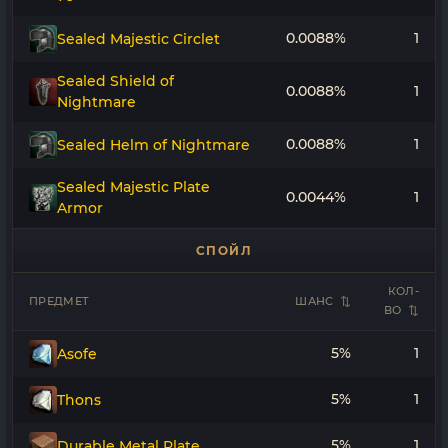
0.0088%
1
Sealed Majestic Circlet
Sealed Shield of
0.0088%
1
Nightmare
0.0088%
1
Sealed Helm of Nightmare
Sealed Majestic Plate
0.0044%
1
Armor
СПОЙЛ
КОЛ-
ПРЕДМЕТ
ШАНС
ВО
5%
1
Asofe
5%
1
Thons
5%
1
Durable Metal Plate