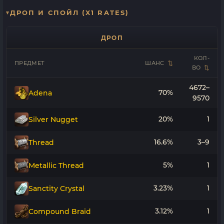
ДРОП И СПОЙЛ (X1 RATES)
ДРОП
КОЛ-
ПРЕДМЕТ
ШАНС
ВО
4672–
70%
Adena
9570
20%
1
Silver Nugget
16.6%
3–9
Thread
5%
1
Metallic Thread
3.23%
1
Sanctity Crystal
3.12%
1
Compound Braid