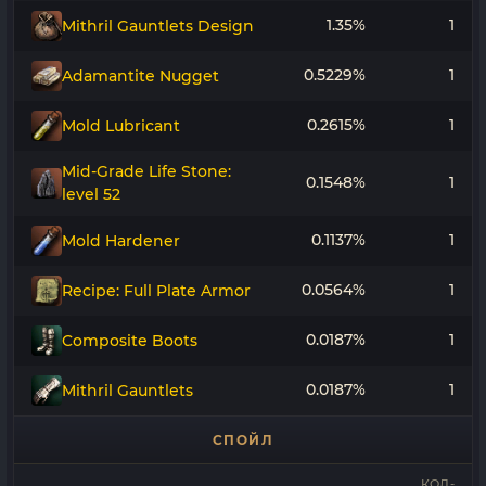
1.35%
1
Mithril Gauntlets Design
0.5229%
1
Adamantite Nugget
0.2615%
1
Mold Lubricant
Mid-Grade Life Stone:
0.1548%
1
level 52
0.1137%
1
Mold Hardener
0.0564%
1
Recipe: Full Plate Armor
0.0187%
1
Composite Boots
0.0187%
1
Mithril Gauntlets
СПОЙЛ
КОЛ-