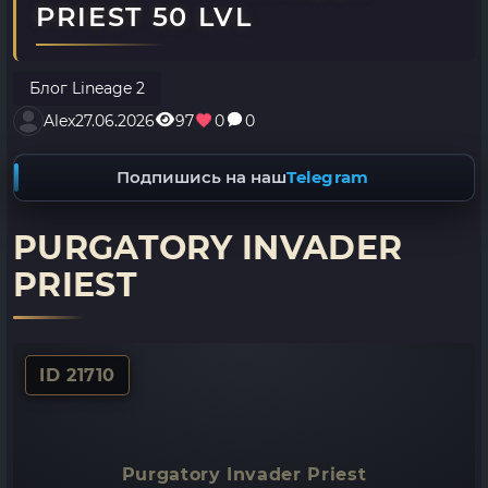
PRIEST 50 LVL
Блог Lineage 2
Alex
27.06.2026
97
0
0
Подпишись на наш
Telegram
PURGATORY INVADER
PRIEST
ID 21710
Purgatory Invader Priest