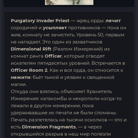
Purgatory Invader Priest
— жрец орды:
лечит
сородичей и
усыпляет
противников — пока он
жив, комнату не зачистить. Уровень 50, первым
не нападает. Это один из захватчиков
Dimensional Rift
(Разлом Измерений) из
комнат ранга
Officer
, которые отводят
искателям пятидесятых уровней. Встречается в
Officer Room 2
. Как и вся орда, он относится к
нежити
: бьёт тьмой и уязвим к священной
магии.
Откуда они взялись, объясняет Хранитель
Измерения: катакомбы и некрополи когда-то
лежали в другом измерении, пока
удерживавшие их печати не были сломаны.
Печать разлетелась на тысячи осколков — это и
есть
Dimension Fragments
, — а через
открывшийся разрыв в наш мир полезли