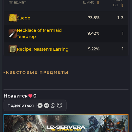
ПРЕДМЕТ
ШАНС
ВО
73.8%
1–3
Suede
Necklace of Mermaid
9.42%
1
Teardrop
5.22%
1
Recipe: Nassen's Earring
КВЕСТОВЫЕ ПРЕДМЕТЫ
Нравится
0
Поделиться