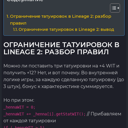
Ограничение татуировок в Lineage 2: разбор
правил
Ограничение татуировок в Lineage 2: вывод
ОГРАНИЧЕНИЕ ТАТУИРОВОК В
LINEAGE 2: РАЗБОР ПРАВИЛ
Можно ли поставить три татуировки на +4 WIT и
получить +12? Нет, и вот почему. Во внутренней
логике игры, за каждую сделанную татуировку (до
3 штук), бонус к характеристике суммируется.
Но при этом:
_hennaWIT = 0;
// Прибавляем
_hennaWIT += _henna[i].getStatWIT();
от каждой татуировки
if (_hennaWIT > 5)