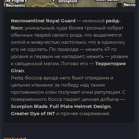
Necrosentinel Royal Guard
— именной
рейд-
босс
: уникальный, куда более грозный собрат
обычных тварей своего рода, что выделяется
силой и живучестью настолько, что в одиночку
его не одолеть. По природе — нежить 47-го
уровня и первым не нападает; нежить — уязвим
к священной магии. Логово его —
Территория
Giran
.
Рейд-боссов вроде него бьют отрядами и
целыми кланами: за победу над таким
противником клан получает очки репутации. С
поверженного босса падает ценная добыча —
Scorpion Blade
,
Full Plate Helmet Design
,
Greater Dye of INT
и прочее снаряжение.