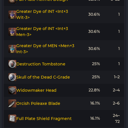
Greater Dye of INT <Int+3
30.6%
1
Wit-3>
Greater Dye of INT <Int+3
30.6%
1
Men-3>
Greater Dye of MEN <Men+3
30.6%
1
Int-3>
25%
1
Destruction Tombstone
25%
1–2
Skull of the Dead C-Grade
22.8%
2–4
Widowmaker Head
16.1%
2–6
Orcish Poleaxe Blade
24–
16.1%
Full Plate Shield Fragment
72