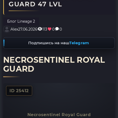
GUARD 47 LVL
Блог Lineage 2
Alex
27.06.2026
113
0
0
Подпишись на наш
Telegram
NECROSENTINEL ROYAL
GUARD
ID 25412
Necrosentinel Royal Guard