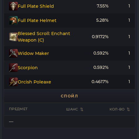
7.55%
1
Full Plate Shield
5.28%
1
Full Plate Helmet
Blessed Scroll: Enchant
0.9172%
1
Weapon (C)
0.592%
1
Widow Maker
0.592%
1
Scorpion
0.4617%
1
Orcish Poleaxe
СПОЙЛ
ПРЕДМЕТ
ШАНС
КОЛ-ВО
—