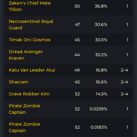
Zaken's Chief Mate
50
36.8%
1
Tillion
Necrosentinel Royal
47
30.6%
1
Guard
Timak Orc Gosmos
45
30.5%
1
Dread Avenger
44
30.2%
1
Kraven
Katu Van Leader Atui
49
16.8%
2–4
Shacram
45
16.6%
2–4
Grave Robber Kim
52
14.5%
2–4
Pirate Zombie
52
0.0259%
1
Captain
Pirate Zombie
52
0.0183%
1
Captain