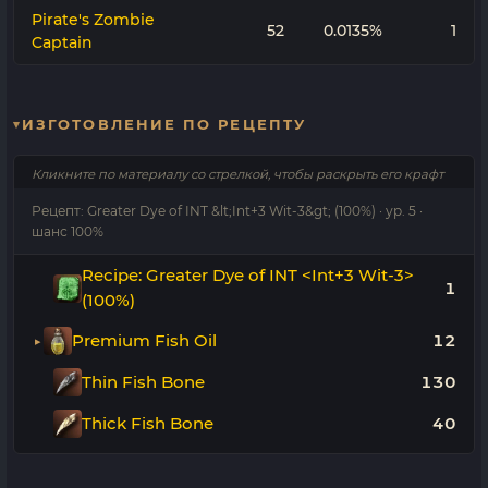
Pirate's Zombie
52
0.0135%
1
Captain
ИЗГОТОВЛЕНИЕ ПО РЕЦЕПТУ
Кликните по материалу со стрелкой, чтобы раскрыть его крафт
Рецепт: Greater Dye of INT &lt;Int+3 Wit-3&gt; (100%) · ур. 5 ·
шанс 100%
Recipe: Greater Dye of INT <Int+3 Wit-3>
1
(100%)
Premium Fish Oil
12
Thin Fish Bone
130
Thick Fish Bone
40