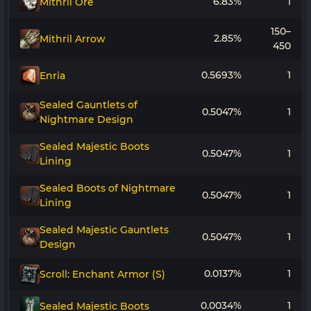
6.83%
1
Mithril Ore
150–
2.85%
Mithril Arrow
450
0.5693%
1
Enria
Sealed Gauntlets of
0.5047%
1
Nightmare Design
Sealed Majestic Boots
0.5047%
1
Lining
Sealed Boots of Nightmare
0.5047%
1
Lining
Sealed Majestic Gauntlets
0.5047%
1
Design
0.0137%
1
Scroll: Enchant Armor (S)
0.0034%
1
Sealed Majestic Boots