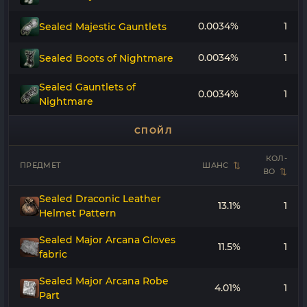
0.0034%
1
Sealed Majestic Gauntlets
0.0034%
1
Sealed Boots of Nightmare
Sealed Gauntlets of
0.0034%
1
Nightmare
СПОЙЛ
КОЛ-
ПРЕДМЕТ
ШАНС
ВО
Sealed Draconic Leather
13.1%
1
Helmet Pattern
Sealed Major Arcana Gloves
11.5%
1
fabric
Sealed Major Arcana Robe
4.01%
1
Part