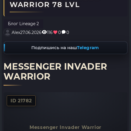
WARRIOR 78 LVL
Блог Lineage 2
Alex
27.06.2026
116
0
0
Подпишись на наш
Telegram
MESSENGER INVADER
WARRIOR
ID 21782
Messenger Invader Warrior