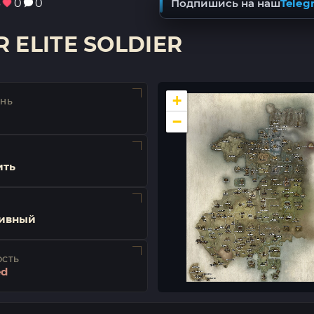
3
0
0
Подпишись на наш
Teleg
 ELITE SOLDIER
+
ЕНЬ
−
ить
ивный
ОСТЬ
ed