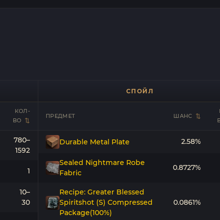
СПОЙЛ
КОЛ-
ПРЕДМЕТ
ШАНС
ВО
780–
2.58%
Durable Metal Plate
1592
Sealed Nightmare Robe
0.8727%
1
Fabric
10–
Recipe: Greater Blessed
30
Spiritshot (S) Compressed
0.0861%
Package(100%)