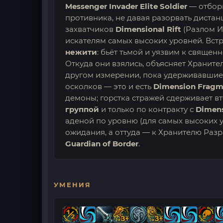
Messenger Invader Elite Soldier
— отбор
противника, не давая разорвать дистанц
захватчиков
Dimensional Rift
(Разлом И
искателям самых высоких уровней. Вст
нежити
: бьёт тьмой и уязвим к священ
Откуда они взялись, объясняет Храните
другом измерении, пока удерживавшие 
осколков — это и есть
Dimension Fragm
демоны; горстка стражей сдерживает вт
группой
и только по контракту с
Dimens
аденой по уровню (для самых высоких у
ожидания, а оттуда — к Хранителю Разр
Guardian of Border
.
УМЕНИЯ