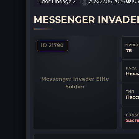
Блог Lineage 2
Alex
27.06.2026
10
MESSENGER INVADER
ID 21790
УРОВ
78
РАСА
Неж
Messenger Invader Elite
Soldier
ТИП
Пасс
СЛАБ
Sacr