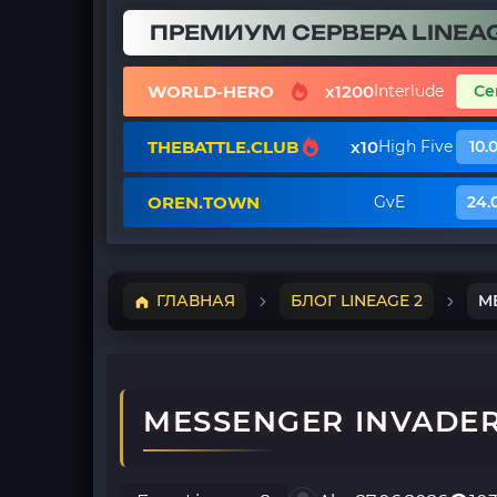
ПРЕМИУМ СЕРВЕРА LINEAG
WORLD-HERO
x1200
Interlude
Се
THEBATTLE.CLUB
x10
High Five
10.
OREN.TOWN
GvE
24.
ГЛАВНАЯ
БЛОГ LINEAGE 2
ME
MESSENGER INVADER 