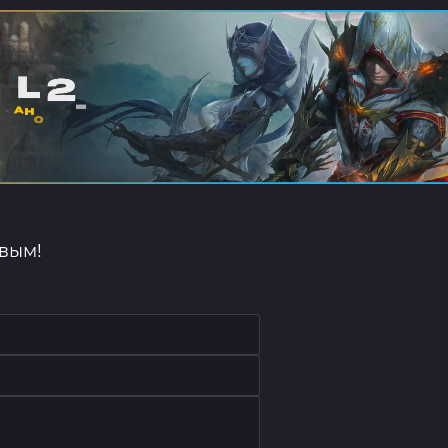
рвым!