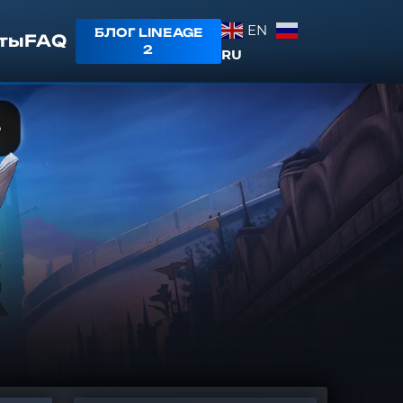
EN
БЛОГ LINEAGE
ты
FAQ
2
RU