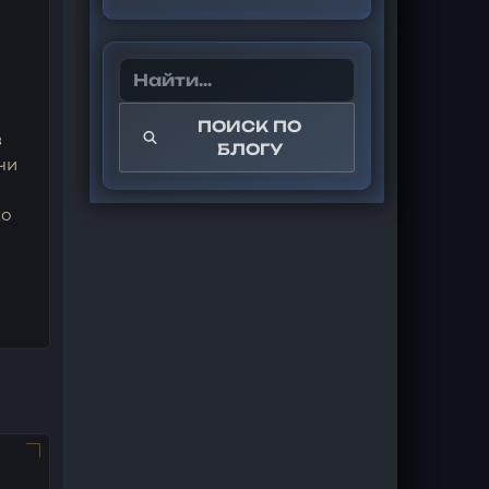
ПОИСК ПО
в
БЛОГУ
чи
ко