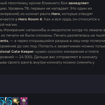
ный пехотинец: кроме ближнего боя
замедляет
ию. Уровень 78, первым не нападает. Это один из
змерений) из комнат ранга
Hero
, которые отводят
речается в
Hero Room 6
. Как и вся орда, он относится к
ной магии.
ль Измерения: катакомбы и некрополи когда-то лежали 
их печати не были сломаны. Печать разлетелась на тыся
ents
, — а через открывшийся разрыв в наш мир полезли
оржение до сих пор. Попасть к захватчикам можно толь
ional Gate Keeper
: нужен осколок измерения и плата
ровней — 24 500). Дальше вас отправляют в комнату
ыва своего ранга; внутри комнату можно сменить у