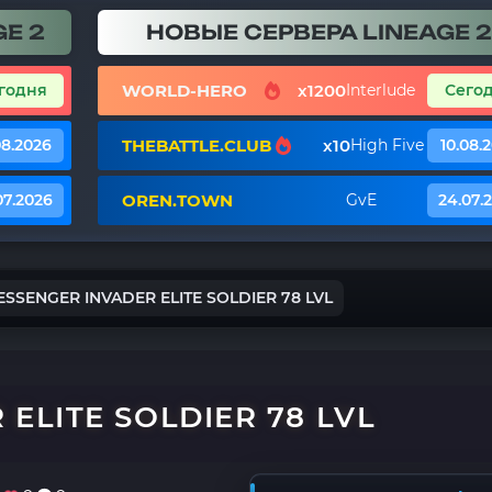
E 2
НОВЫЕ СЕРВЕРА LINEAGE 2
WORLD-HERO
x1200
годня
Interlude
Сего
THEBATTLE.CLUB
x10
08.2026
High Five
10.08.
OREN.TOWN
07.2026
GvE
24.07.
SSENGER INVADER ELITE SOLDIER 78 LVL
ELITE SOLDIER 78 LVL