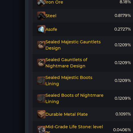
8.18%
Iron Ore
0.8179%
Steel
0.2727%
Asofe
Sealed Majestic Gauntlets
0.1209%
Design
Sealed Gauntlets of
0.1209%
Nightmare Design
Sealed Majestic Boots
0.1209%
Lining
Sealed Boots of Nightmare
0.1209%
Lining
0.1091%
Durable Metal Plate
Mid-Grade Life Stone: level
0.0406%