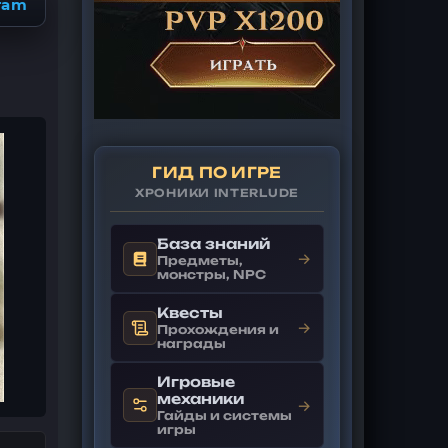
ram
ГИД ПО ИГРЕ
ХРОНИКИ INTERLUDE
База знаний
→
Предметы,
монстры, NPC
Квесты
→
Прохождения и
награды
Игровые
механики
→
Гайды и системы
игры