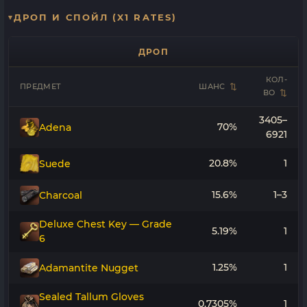
ДРОП И СПОЙЛ (X1 RATES)
ДРОП
КОЛ-
ПРЕДМЕТ
ШАНС
ВО
3405–
70%
Adena
6921
20.8%
1
Suede
15.6%
1–3
Charcoal
Deluxe Chest Key — Grade
5.19%
1
6
1.25%
1
Adamantite Nugget
Sealed Tallum Gloves
0.7305%
1