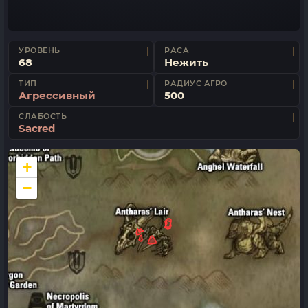
УРОВЕНЬ
РАСА
68
Нежить
ТИП
РАДИУС АГРО
Агрессивный
500
СЛАБОСТЬ
Sacred
+
−