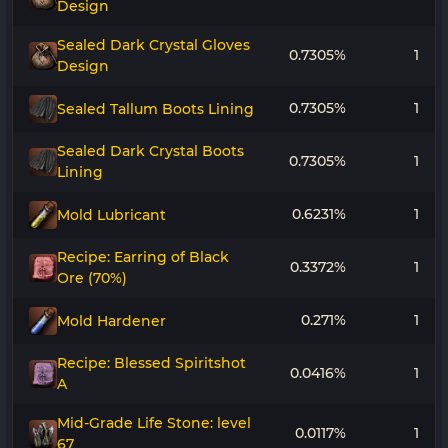
Design
Sealed Dark Crystal Gloves
0.7305%
1
Design
0.7305%
1
Sealed Tallum Boots Lining
Sealed Dark Crystal Boots
0.7305%
1
Lining
0.6231%
1
Mold Lubricant
Recipe: Earring of Black
0.3372%
1
Ore (70%)
0.271%
1
Mold Hardener
Recipe: Blessed Spiritshot
0.0416%
1
A
Mid-Grade Life Stone: level
0.0117%
1
67