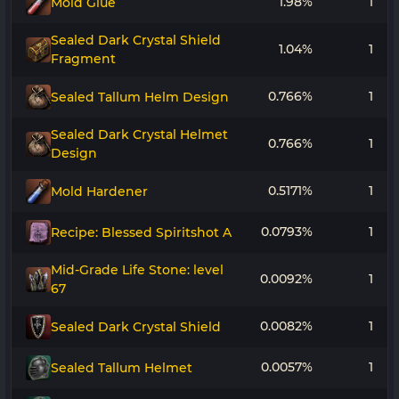
1.98%
1
Mold Glue
Sealed Dark Crystal Shield
1.04%
1
Fragment
0.766%
1
Sealed Tallum Helm Design
Sealed Dark Crystal Helmet
0.766%
1
Design
0.5171%
1
Mold Hardener
0.0793%
1
Recipe: Blessed Spiritshot A
Mid-Grade Life Stone: level
0.0092%
1
67
0.0082%
1
Sealed Dark Crystal Shield
0.0057%
1
Sealed Tallum Helmet