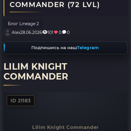
COMMANDER (72 LVL)
Блог Lineage 2
Alex
28.06.2026
101
0
0
Подпишись на наш
Telegram
LILIM KNIGHT
COMMANDER
ID 21183
Lilim Knight Commander