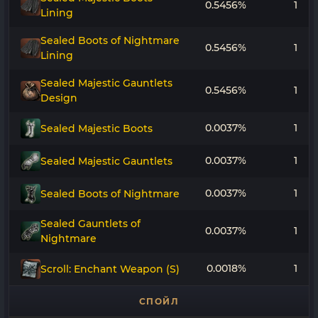
0.5456%
1
Lining
Sealed Boots of Nightmare
0.5456%
1
Lining
Sealed Majestic Gauntlets
0.5456%
1
Design
0.0037%
1
Sealed Majestic Boots
0.0037%
1
Sealed Majestic Gauntlets
0.0037%
1
Sealed Boots of Nightmare
Sealed Gauntlets of
0.0037%
1
Nightmare
0.0018%
1
Scroll: Enchant Weapon (S)
СПОЙЛ