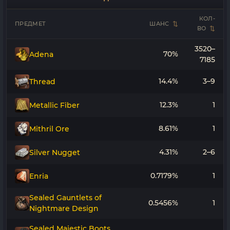
КОЛ-
ПРЕДМЕТ
ШАНС
ВО
3520–
70%
Adena
7185
14.4%
3–9
Thread
12.3%
1
Metallic Fiber
8.61%
1
Mithril Ore
4.31%
2–6
Silver Nugget
0.7179%
1
Enria
Sealed Gauntlets of
0.5456%
1
Nightmare Design
Sealed Majestic Boots