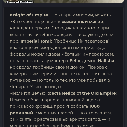
Knight of Empire
— рыцарь Империи, нежить
78-го уровня, уязвим к
священной магии
;
нападает первым. Это один из тех, кто и при
жизни служил Эльморедену — и служит до сих
пор.
Imperial Tomb
(Гробница Императоров) —
кладбище Эльмореденской империи, куда
феодалы носили дары мёртвым императорам,
пока, по рассказу мастера
Felix
, демон
Halisha
не сделал гробницу своим домом. Призрак-
камергер империи и поныне переносит сюда
путников — но только тех, кто уже побывал в
Четырёх Усыпальницах.
Числится целью квеста
Relics of the Old Empire
:
Призрак Авантюриста, погибший здесь в
поисках сокровищ, просит собрать
1000
реликвий
с местных тварей — по его словам,
они сняты с растерзанных аристократов, — и
меняет их на обрывки бумаг, которые