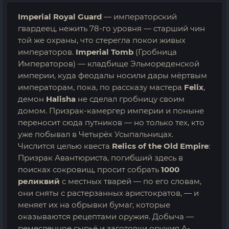
Imperial Royal Guard
— императорский
гвардеец, нежить 78-го уровня — старший чин
той же охраны, что стерегла покои живых
императоров.
Imperial Tomb
(Гробница
Императоров) — кладбище Эльмореденской
империи, куда феодалы носили дары мёртвым
императорам, пока, по рассказу мастера
Felix
,
демон
Halisha
не сделал гробницу своим
домом. Призрак-камергер империи и поныне
переносит сюда путников — но только тех, кто
уже побывал в Четырёх Усыпальницах.
Числится целью квеста
Relics of the Old Empire
:
Призрак Авантюриста, погибший здесь в
поисках сокровищ, просит собрать
1000
реликвий
с местных тварей — по его словам,
они сняты с растерзанных аристократов, — и
меняет их на обрывки бумаг, которые
оказываются рецептами оружия. Добыча —
ремесленное сырьё и заготовки оружия A-