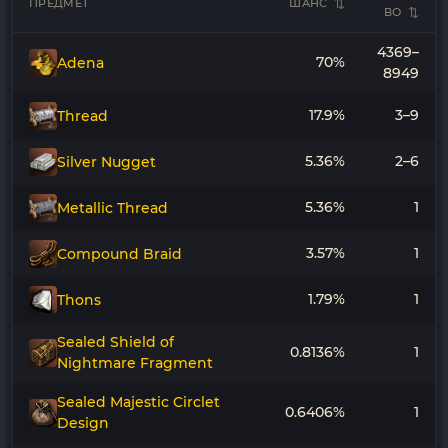
ПРЕДМЕТ
ШАНС
ВО
4369–
70%
Adena
8949
17.9%
3–9
Thread
5.36%
2–6
Silver Nugget
5.36%
1
Metallic Thread
3.57%
1
Compound Braid
1.79%
1
Thons
Sealed Shield of
0.8136%
1
Nightmare Fragment
Sealed Majestic Circlet
0.6406%
1
Design