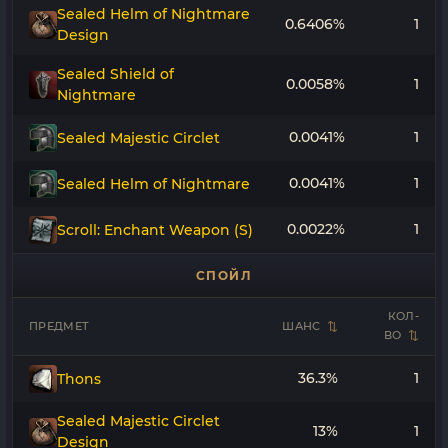
Sealed Helm of Nightmare
0.6406%
1
Design
Sealed Shield of
0.0058%
1
Nightmare
0.0041%
1
Sealed Majestic Circlet
0.0041%
1
Sealed Helm of Nightmare
0.0022%
1
Scroll: Enchant Weapon (S)
СПОЙЛ
КОЛ-
ПРЕДМЕТ
ШАНС
ВО
36.3%
1
Thons
Sealed Majestic Circlet
13%
1
Design