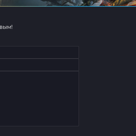
рвым!