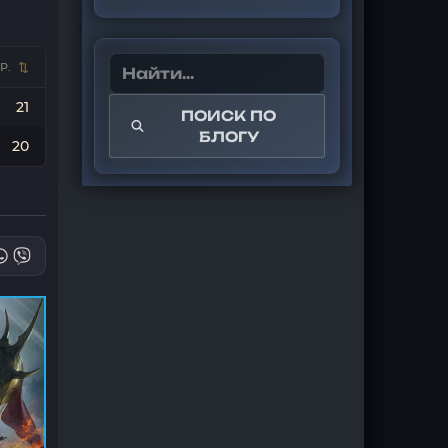
Р.
21
ПОИСК ПО
БЛОГУ
20