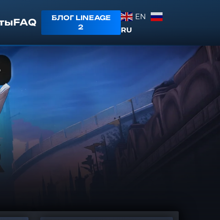
EN
БЛОГ LINEAGE
ты
FAQ
2
RU