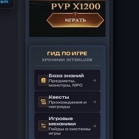
ram
ГИД ПО ИГРЕ
ХРОНИКИ INTERLUDE
База знаний
→
Предметы,
монстры, NPC
Квесты
→
Прохождения и
награды
Игровые
механики
→
Гайды и системы
игры