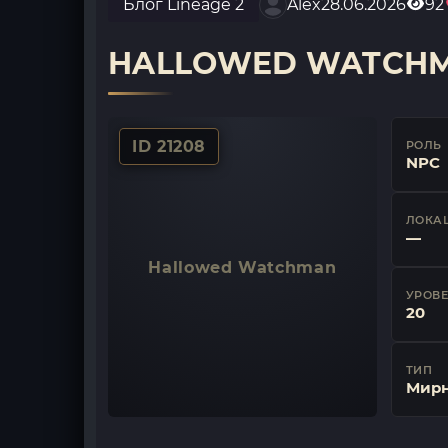
Блог Lineage 2
Alex
28.06.2026
92
HALLOWED WATCH
ID 21208
РОЛЬ
NPC
ЛОКА
—
Hallowed Watchman
УРОВ
20
ТИП
Мир