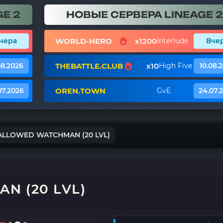
E 2
НОВЫЕ СЕРВЕРА LINEAGE 2
WORLD-HERO
x1200
чера
Interlude
Вче
THEBATTLE.CLUB
x10
08.2026
High Five
10.08.
OREN.TOWN
07.2026
GvE
24.07.
ALLOWED WATCHMAN (20 LVL)
N (20 LVL)