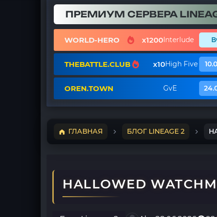
ПРЕМИУМ СЕРВЕРА LINEAG
WORLD-HERO
x1200
Interlude
В
THEBATTLE.CLUB
x10
High Five
10.
OREN.TOWN
GvE
24.
ГЛАВНАЯ
БЛОГ LINEAGE 2
H
HALLOWED WATCHMA