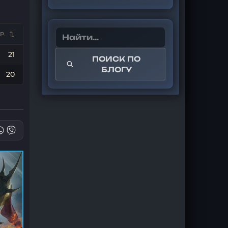
Р.
21
ПОИСК ПО
БЛОГУ
20