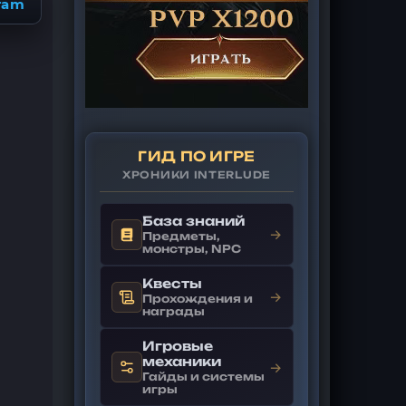
ram
ГИД ПО ИГРЕ
ХРОНИКИ INTERLUDE
База знаний
→
Предметы,
монстры, NPC
Квесты
→
Прохождения и
награды
Игровые
механики
→
Гайды и системы
игры