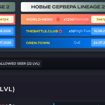
E 2
НОВЫЕ СЕРВЕРА LINEAGE 2
WORLD-HERO
x1200
автра
Interlude
Завт
THEBATTLE.CLUB
x10
08.2026
High Five
10.08.
OREN.TOWN
07.2026
GvE
24.07.
LLOWED SEER (22 LVL)
LVL)