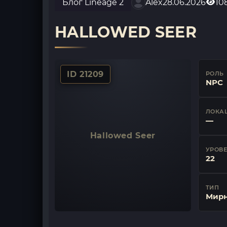
Блог Lineage 2
Alex
28.06.2026
10
HALLOWED SEER
ID 21209
РОЛЬ
NPC
ЛОКА
—
Hallowed Seer
УРОВ
22
ТИП
Мир