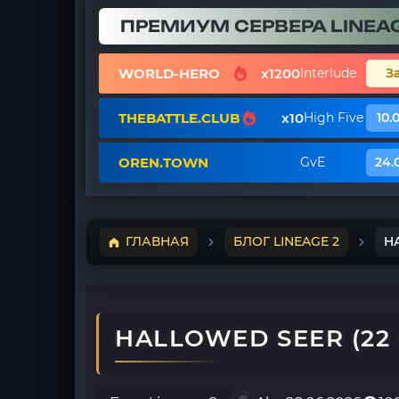
ПРЕМИУМ СЕРВЕРА LINEAG
WORLD-HERO
x1200
Interlude
З
THEBATTLE.CLUB
x10
High Five
10.
OREN.TOWN
GvE
24.
ГЛАВНАЯ
БЛОГ LINEAGE 2
HA
HALLOWED SEER (22 