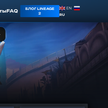
EN
БЛОГ LINEAGE
ты
FAQ
2
RU