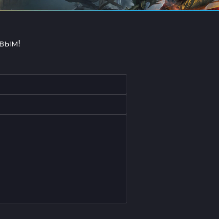
рвым!