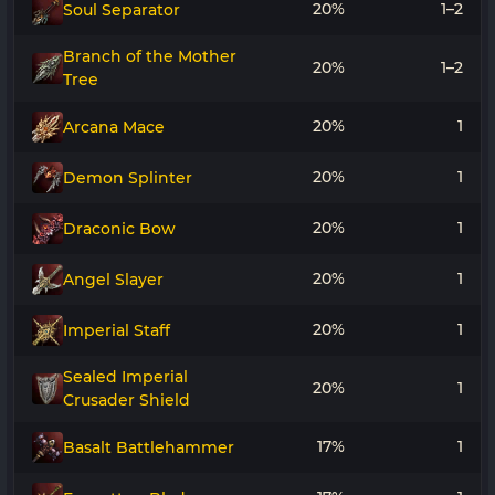
20%
1–2
Soul Separator
Branch of the Mother
20%
1–2
Tree
20%
1
Arcana Mace
20%
1
Demon Splinter
20%
1
Draconic Bow
20%
1
Angel Slayer
20%
1
Imperial Staff
Sealed Imperial
20%
1
Crusader Shield
17%
1
Basalt Battlehammer