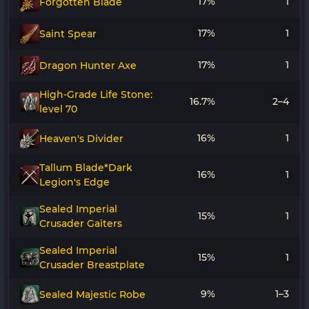
17%
1
Forgotten Blade
17%
1
Saint Spear
17%
1
Dragon Hunter Axe
High-Grade Life Stone:
16.7%
2–4
level 70
16%
1
Heaven's Divider
Tallum Blade*Dark
16%
1
Legion's Edge
Sealed Imperial
15%
1
Crusader Gaiters
Sealed Imperial
15%
1
Crusader Breastplate
9%
1–3
Sealed Majestic Robe