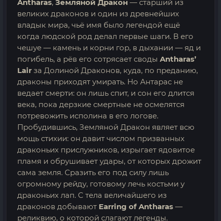
Antharas
,
Земляной Дракон
— старший из
великих драконов и один из древнейших
владык мира, чьё имя было легендой ещё
когда людской род делал первые шаги. В его
чешуе — камень и корни гор, в дыхании — яд и
погибель, а рёв его сотрясает своды
Antharas’
Lair
за Долиной Драконов, куда, по преданию,
драконы приходят умирать. Но Антарас не
ведает смерти: он лишь спит, и сон его длится
века, пока дерзкие смертные не осмелятся
потревожить исполина в его логове.
Пробудившись, Земляной Дракон являет всю
мощь стихии: он давит числом призванных
драконьих прислужников, изрыгает ядовитое
пламя и обрушивает удары, от которых дрожит
сама земля. Сразить его под силу лишь
огромному рейду, готовому лечь костьми у
драконьих лап. С тела величайшего из
драконов добывают
Earring of Antharas
—
реликвию, о которой слагают легенды.