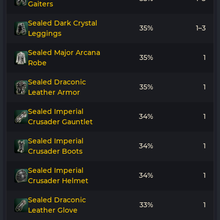
Gaiters
Sealed Dark Crystal
35%
1–3
Leggings
Sealed Major Arcana
35%
1
Robe
Sealed Draconic
35%
1
Leather Armor
Sealed Imperial
34%
1
Crusader Gauntlet
Sealed Imperial
34%
1
Crusader Boots
Sealed Imperial
34%
1
Crusader Helmet
Sealed Draconic
33%
1
Leather Glove