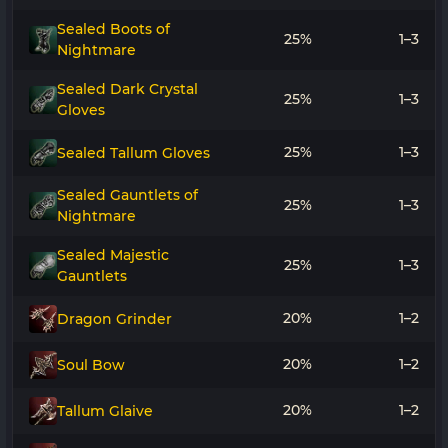
Sealed Boots of
25%
1–3
Nightmare
Sealed Dark Crystal
25%
1–3
Gloves
25%
1–3
Sealed Tallum Gloves
Sealed Gauntlets of
25%
1–3
Nightmare
Sealed Majestic
25%
1–3
Gauntlets
20%
1–2
Dragon Grinder
20%
1–2
Soul Bow
20%
1–2
Tallum Glaive