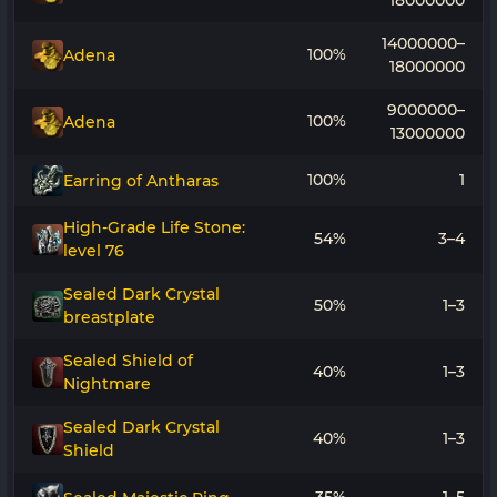
18000000
14000000–
100%
Adena
18000000
9000000–
100%
Adena
13000000
100%
1
Earring of Antharas
High-Grade Life Stone:
54%
3–4
level 76
Sealed Dark Crystal
50%
1–3
breastplate
Sealed Shield of
40%
1–3
Nightmare
Sealed Dark Crystal
40%
1–3
Shield