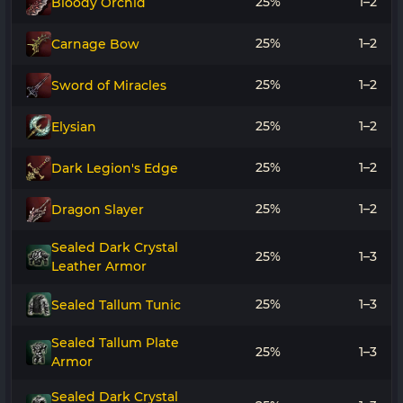
25%
1–2
Bloody Orchid
25%
1–2
Carnage Bow
25%
1–2
Sword of Miracles
25%
1–2
Elysian
25%
1–2
Dark Legion's Edge
25%
1–2
Dragon Slayer
Sealed Dark Crystal
25%
1–3
Leather Armor
25%
1–3
Sealed Tallum Tunic
Sealed Tallum Plate
25%
1–3
Armor
Sealed Dark Crystal