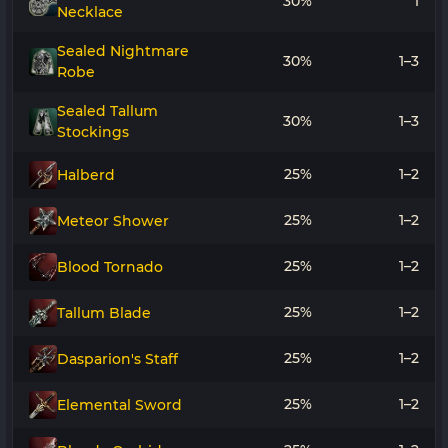
30%
1
Necklace
Sealed Nightmare
30%
1–3
Robe
Sealed Tallum
30%
1–3
Stockings
25%
1–2
Halberd
25%
1–2
Meteor Shower
25%
1–2
Blood Tornado
25%
1–2
Tallum Blade
25%
1–2
Dasparion's Staff
25%
1–2
Elemental Sword