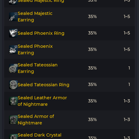
35%
1–5
Sealed Majestic Ring
Sealed Majestic
35%
1–5
Earring
35%
1–5
Sealed Phoenix Ring
Sealed Phoenix
35%
1–5
Earring
Sealed Tateossian
35%
1
Earring
35%
1
Sealed Tateossian Ring
Sealed Leather Armor
35%
1–3
of Nightmare
Sealed Armor of
35%
1–3
Nightmare
Sealed Dark Crystal
35%
1–3