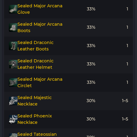
Sealed Major Arcana
33%
1
Glove
Sealed Major Arcana
33%
1
Boots
Sealed Draconic
33%
1
Leather Boots
Sealed Draconic
33%
1
Leather Helmet
Sealed Major Arcana
33%
1
Circlet
Sealed Majestic
30%
1–5
Necklace
Sealed Phoenix
30%
1–5
Necklace
Sealed Tateossian