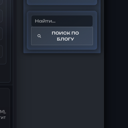
ПОИСК ПО
БЛОГУ
M),
тит