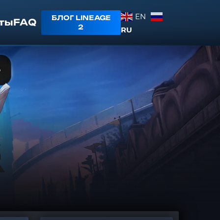
EN
БЛОГ LINEAGE
ты
FAQ
2
RU