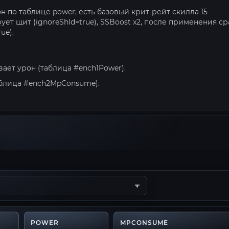
 по таблице power; есть базовый крит-рейт скилла 15
рует щит (ignoreShld=true), SSBoost x2, после применения ср
ue).
вает урон (таблица #ench1Power).
таблица #ench2MpConsume).
POWER
MPCONSUME