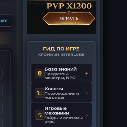
ram
ГИД ПО ИГРЕ
ХРОНИКИ INTERLUDE
База знаний
→
Предметы,
монстры, NPC
Квесты
→
Прохождения и
награды
Игровые
механики
→
Гайды и системы
игры