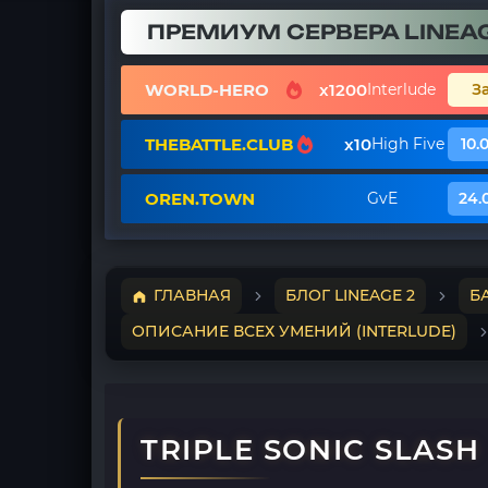
ПРЕМИУМ СЕРВЕРА LINEAG
WORLD-HERO
x1200
Interlude
З
THEBATTLE.CLUB
x10
High Five
10.
OREN.TOWN
GvE
24.
ГЛАВНАЯ
БЛОГ LINEAGE 2
Б
ОПИСАНИЕ ВСЕХ УМЕНИЙ (INTERLUDE)
TRIPLE SONIC SLASH