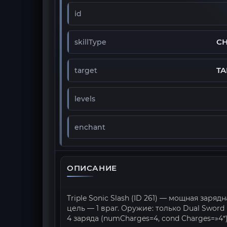
id
C
skillType
TA
target
levels
enchant
ОПИСАНИЕ
Triple Sonic Slash (ID 261) — мощная заря
цель — 1 враг. Оружие: только Dual Sword
4 заряда (numCharges=4, cond Charges=»4″)