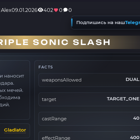
Alex
09.01.2026
402
0
0
Подпишись на наш
Teleg
IPLE SONIC SLASH
FACTS
и наносит
DUAL
weaponsAllowed
удара.
ых мечей.
обходима
TARGET_ONE
target
дий.
40
castRange
Gladiator
400
effectRange