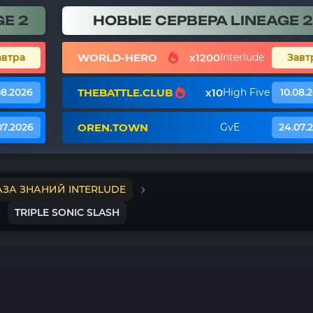
E 2
НОВЫЕ СЕРВЕРА LINEAGE 2
WORLD-HERO
x1200
автра
Interlude
Завт
THEBATTLE.CLUB
x10
08.2026
High Five
10.08.
OREN.TOWN
07.2026
GvE
24.07.
АЗА ЗНАНИЙ INTERLUDE
TRIPLE SONIC SLASH