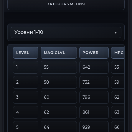
ЗАТОЧКА УМЕНИЯ
LEVEL
MAGICLVL
POWER
MPCON
1
55
642
55
2
58
732
59
3
60
796
62
4
62
861
63
5
64
929
66