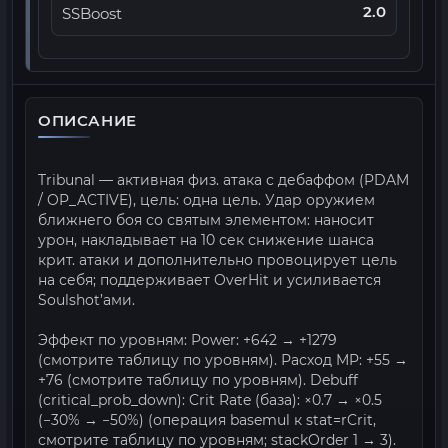
2.0
SSBoost
ОПИСАНИЕ
Tribunal — активная физ. атака с дебаффом (PDAM
/ OP_ACTIVE), цель: одна цель. Удар оружием
ближнего боя со святым элементом: наносит
урон, накладывает на 10 сек снижение шанса
крит. атаки и дополнительно провоцирует цель
на себя; поддерживает OverHit и усиливается
Soulshot’ами.
Эффект по уровням: Power: +642 → +1279
(смотрите таблицу по уровням). Расход MP: +55 →
+76 (смотрите таблицу по уровням). Debuff
(critical_prob_down): Crit Rate (база): ×0.7 → ×0.5
(−30% → −50%) (операция basemul к stat=rCrit,
смотрите таблицу по уровням; stackOrder 1 → 3).