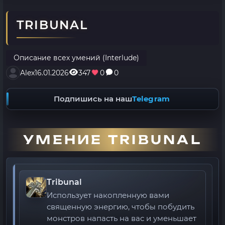
TRIBUNAL
Описание всех умений (Interlude)
Alex
16.01.2026
347
0
0
Подпишись на наш
Telegram
УМЕНИЕ TRIBUNAL
Tribunal
Использует накопленную вами
священную энергию, чтобы побудить
монстров напасть на вас и уменьшает