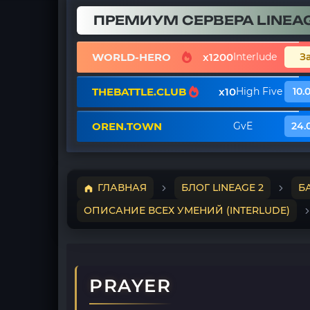
ПРЕМИУМ СЕРВЕРА LINEAG
WORLD-HERO
x1200
Interlude
З
THEBATTLE.CLUB
x10
High Five
10.
OREN.TOWN
GvE
24.
ГЛАВНАЯ
БЛОГ LINEAGE 2
Б
ОПИСАНИЕ ВСЕХ УМЕНИЙ (INTERLUDE)
PRAYER