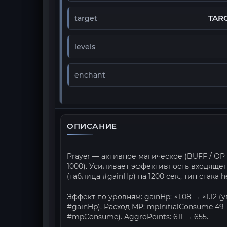
TAR
target
levels
enchant
ОПИСАНИЕ
Prayer — активное магическое (BUFF / OP
1000). Усиливает эффективность входящего 
(таблица #gainHp) на 1200 сек., тип стака he
Эффект по уровням: gainHp: ×1.08 → ×1.12
#gainHp). Расход MP: mpInitialConsume 49
#mpConsume). AggroPoints: 611 → 655.