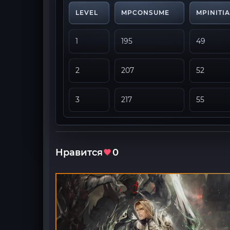
LEVEL
MPCONSUME
MPINITI
1
195
49
2
207
52
3
217
55
Нравится
0