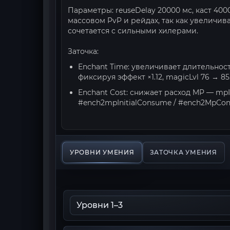
Параметры: reuseDelay 20000 мс, каст 400
массовом PvP и рейдах, так как увеличи
сочетается с сильными хилерами.
Заточка:
Enchant Time: увеличивает длительност
фиксируя эффект ×1.12, magicLvl 76 → 85
Enchant Cost: снижает расход MP — mpI
#ench2mpInitialConsume / #ench2MpCons
УРОВНИ УМЕНИЯ
ЗАТОЧКА УМЕНИЯ