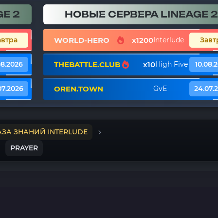
E 2
НОВЫЕ СЕРВЕРА LINEAGE 2
WORLD-HERO
x1200
автра
Interlude
Завт
THEBATTLE.CLUB
x10
08.2026
High Five
10.08.
OREN.TOWN
07.2026
GvE
24.07.
АЗА ЗНАНИЙ INTERLUDE
PRAYER