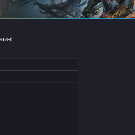
рвым!