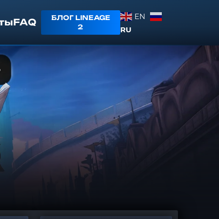
EN
БЛОГ LINEAGE
ты
FAQ
2
RU