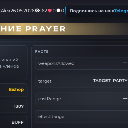
Alex
26.05.2026
162
0
0
Подпишись на наш
Teleg
НИЕ PRAYER
FACTS
клинаний
—
weaponsAllowed
а членов
TARGET_PARTY
target
Bishop
—
castRange
1307
—
effectRange
BUFF