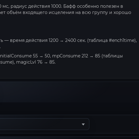
0 мс, радиус действия 1000. Бафф особенно полезен в
вает объём входящего исцеления на всю группу и хорошо
ь — время действия 1200 → 2400 сек. (таблица #ench1time),
.
nitialConsume 55 → 50, mpConsume 212 → 85 (таблицы
ume), magicLvl 76 → 85.