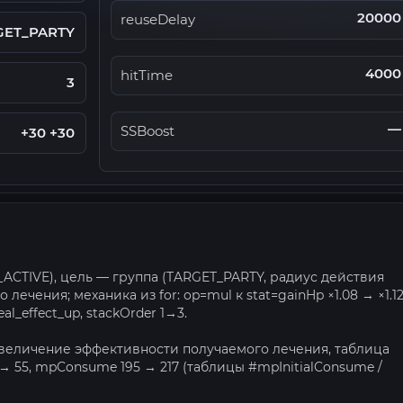
20000
reuseDelay
GET_PARTY
4000
hitTime
3
—
SSBoost
+30 +30
_ACTIVE), цель — группа (TARGET_PARTY, радиус действия
лечения; механика из for: op=mul к stat=gainHp ×1.08 → ×1.1
al_effect_up, stackOrder 1→3.
 (увеличение эффективности получаемого лечения, таблица
 → 55, mpConsume 195 → 217 (таблицы #mpInitialConsume /