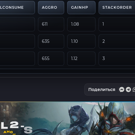
ALCONSUME
AGGRO
GAINHP
STACKORDER
611
1.08
1
635
1.10
2
655
1.12
3
Поделиться