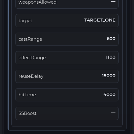
—
weaponsAllowed
TARGET_ONE
target
600
castRange
1100
effectRange
15000
reuseDelay
4000
hitTime
—
SSBoost