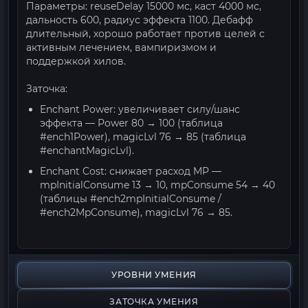
Параметры: reuseDelay 15000 мс, каст 4000 мс,
дальность 600, радиус эффекта 1100. Дебафф
длительный, хорошо работает против целей с
активным лечением, вампиризмом и
поддержкой хилов.
Заточка:
Enchant Power: увеличивает силу/шанс
эффекта — Power 80 → 100 (таблица
#ench1Power), magicLvl 76 → 85 (таблица
#enchantMagicLvl).
Enchant Cost: снижает расход MP —
mpInitialConsume 13 → 10, mpConsume 54 → 40
(таблицы #ench2mpInitialConsume /
#ench2MpConsume), magicLvl 76 → 85.
УРОВНИ УМЕНИЯ
ЗАТОЧКА УМЕНИЯ