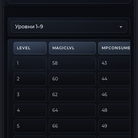
LEVEL
MAGICLVL
MPCONSUME
1
58
43
2
60
44
3
62
46
4
64
48
5
66
49