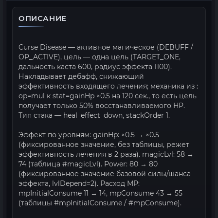
ОПИСАНИЕ
Curse Disease — активное магическое (DEBUFF /
OP_ACTIVE), цель — одна цель (TARGET_ONE,
дальность каста 600, радиус эффекта 1100).
Накладывает дебафф, снижающий
эффективность входящего лечения; механика из
:
op=mul к stat=gainHp ×0.5 на 120 сек., то есть цель
получает только 50% восстанавливаемого HP.
Тип стака — heal_effect_down, stackOrder 1.
Эффект по уровням: gainHp: ×0.5 → ×0.5
(фиксированное значение, без таблицы, режет
эффективность лечения в 2 раза). magicLvl: 58 →
74 (таблица #magicLvl). Power: 80 → 80
(фиксированное значение базовой силы/шанса
эффекта, lvlDepend=2). Расход MP:
mpInitialConsume 11 → 14, mpConsume 43 → 55
(таблицы #mpInitialConsume / #mpConsume).