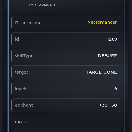
противника.
Necromancer
Профессия
1269
id
DEBUFF
skillType
TARGET_ONE
target
9
levels
+30 +30
enchant
FACTS