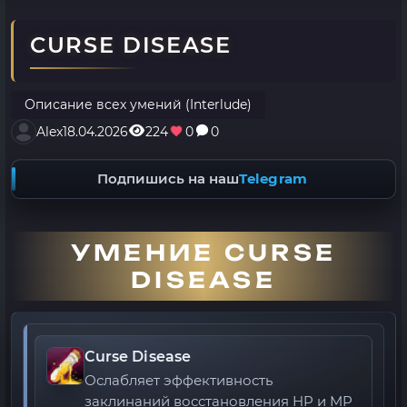
CURSE DISEASE
Описание всех умений (Interlude)
Alex
18.04.2026
224
0
0
Подпишись на наш
Telegram
УМЕНИЕ CURSE
DISEASE
Curse Disease
Ослабляет эффективность
заклинаний восстановления HP и MP