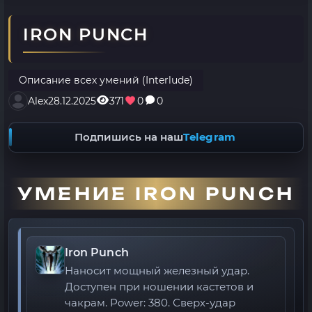
IRON PUNCH
Описание всех умений (Interlude)
Alex
28.12.2025
371
0
0
Подпишись на наш
Telegram
УМЕНИЕ IRON PUNCH
Iron Punch
Наносит мощный железный удар.
Доступен при ношении кастетов и
чакрам. Power: 380. Сверх-удар