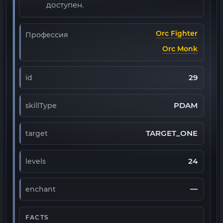
доступен.
Orc Fighter
Профессия
Orc Monk
29
id
PDAM
skillType
TARGET_ONE
target
24
levels
—
enchant
FACTS