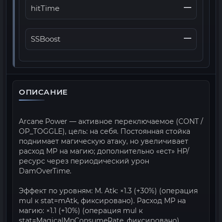
—
hitTime
—
SSBoost
ОПИСАНИЕ
Arcane Power — активное переключаемое (CONT /
OP_TOGGLE), цель: на себя. Постоянная стойка
поднимает магическую атаку, но увеличивает
расход MP на магию; дополнительно «ест» HP/
ресурс через периодический урон
DamOverTime.
Эффект по уровням: M. Atk: ×1.3 (+30%) (операция
mul к stat=mAtk, фиксировано). Расход MP на
магию: ×1.1 (+10%) (операция mul к
stat=MagicalMpConsumeRate, фиксировано).