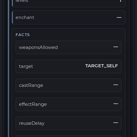
1
levels
—
enchant
FACTS
—
weaponsAllowed
TARGET_SELF
target
—
castRange
—
effectRange
—
reuseDelay