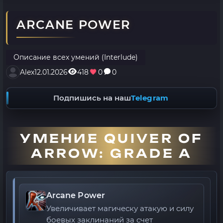
ARCANE POWER
Описание всех умений (Interlude)
Alex
12.01.2026
418
0
0
Подпишись на наш
Telegram
УМЕНИЕ QUIVER OF
ARROW: GRADE A
Arcane Power
Увеличивает магическу атакую и силу
боевых заклинаний за счет