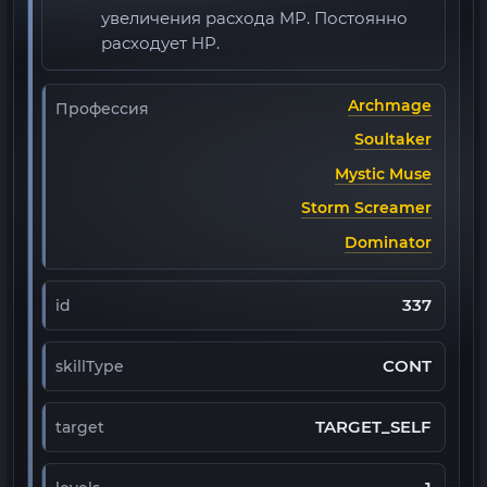
увеличения расхода MP. Постоянно
расходует HP.
Archmage
Профессия
Soultaker
Mystic Muse
Storm Screamer
Dominator
337
id
CONT
skillType
TARGET_SELF
target