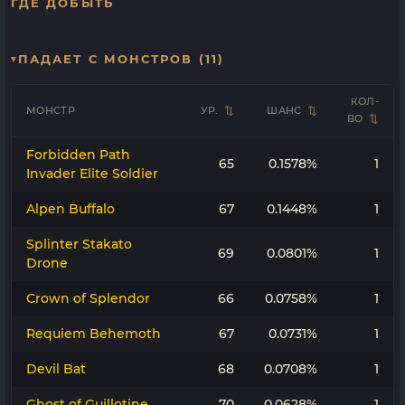
ГДЕ ДОБЫТЬ
ПАДАЕТ С МОНСТРОВ (11)
КОЛ-
МОНСТР
УР.
ШАНС
ВО
Forbidden Path
65
0.1578%
1
Invader Elite Soldier
Alpen Buffalo
67
0.1448%
1
Splinter Stakato
69
0.0801%
1
Drone
Crown of Splendor
66
0.0758%
1
Requiem Behemoth
67
0.0731%
1
Devil Bat
68
0.0708%
1
Ghost of Guillotine
70
0.0628%
1