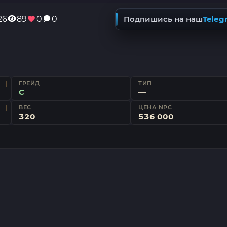
26
89
0
0
Подпишись на наш
Teleg
ГРЕЙД
ТИП
C
—
ВЕС
ЦЕНА NPC
320
536 000