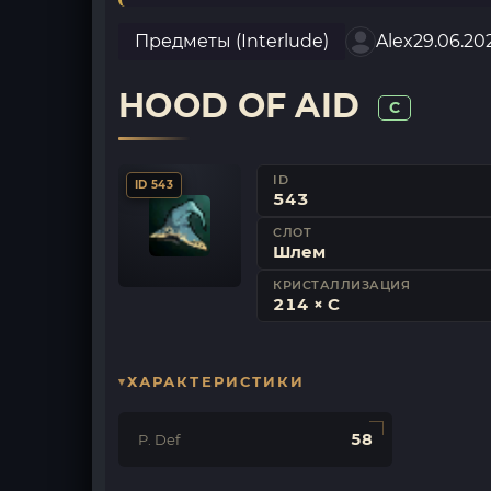
Предметы (Interlude)
Alex
29.06.20
HOOD OF AID
C
ID
ID 543
543
СЛОТ
Шлем
КРИСТАЛЛИЗАЦИЯ
214 × C
ХАРАКТЕРИСТИКИ
58
P. Def