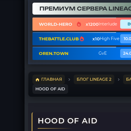
ПРЕМИУМ СЕРВЕРА LINEAG
WORLD-HERO
x1200
Interlude
В
THEBATTLE.CLUB
x10
High Five
10.
OREN.TOWN
GvE
24.
ГЛАВНАЯ
БЛОГ LINEAGE 2
Б
HOOD OF AID
HOOD OF AID