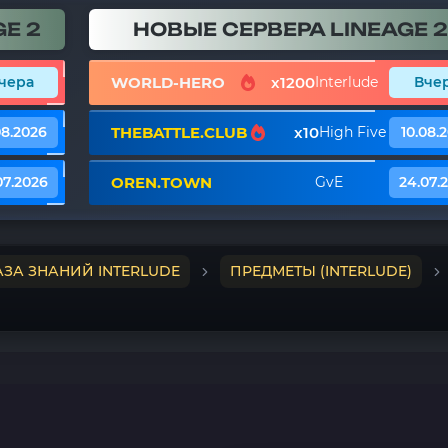
E 2
НОВЫЕ СЕРВЕРА LINEAGE 2
WORLD-HERO
x1200
чера
Interlude
Вче
THEBATTLE.CLUB
x10
08.2026
High Five
10.08.
OREN.TOWN
07.2026
GvE
24.07.
АЗА ЗНАНИЙ INTERLUDE
ПРЕДМЕТЫ (INTERLUDE)