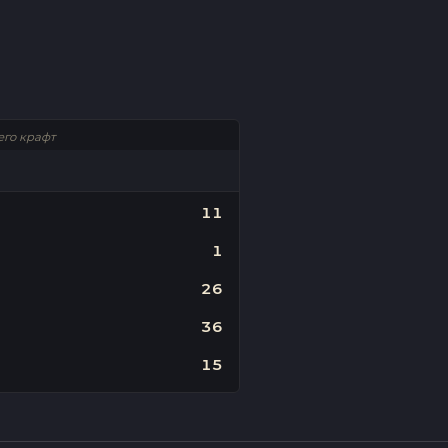
его крафт
11
1
26
36
15