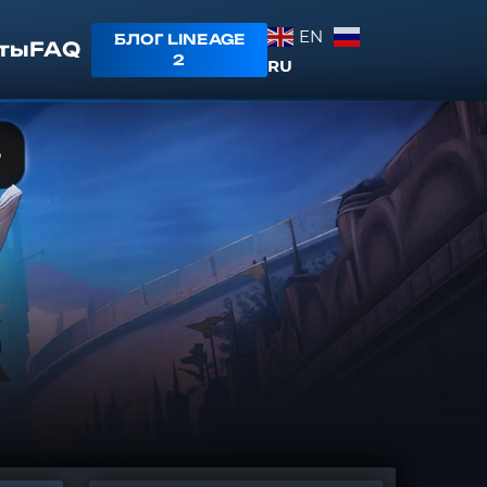
EN
БЛОГ LINEAGE
ты
FAQ
2
RU