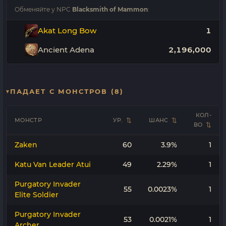
Обменяйте у NPC
Blacksmith of Mammon
:
Akat Long Bow
1
Ancient Adena
2,196,000
ПАДАЕТ С МОНСТРОВ (8)
КОЛ-
МОНСТР
УР.
ШАНС
ВО
Zaken
60
3.9%
1
Katu Van Leader Atui
49
2.29%
1
Purgatory Invader
55
0.0023%
1
Elite Soldier
Purgatory Invader
53
0.0021%
1
Archer