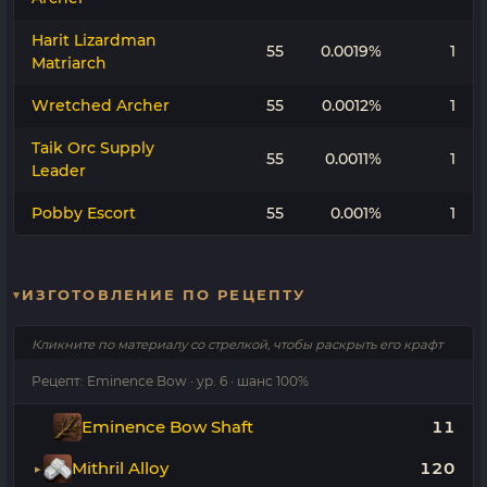
Harit Lizardman
55
0.0019%
1
Matriarch
Wretched Archer
55
0.0012%
1
Taik Orc Supply
55
0.0011%
1
Leader
Pobby Escort
55
0.001%
1
ИЗГОТОВЛЕНИЕ ПО РЕЦЕПТУ
Кликните по материалу со стрелкой, чтобы раскрыть его крафт
Рецепт: Eminence Bow · ур. 6 · шанс 100%
Eminence Bow Shaft
11
Mithril Alloy
120