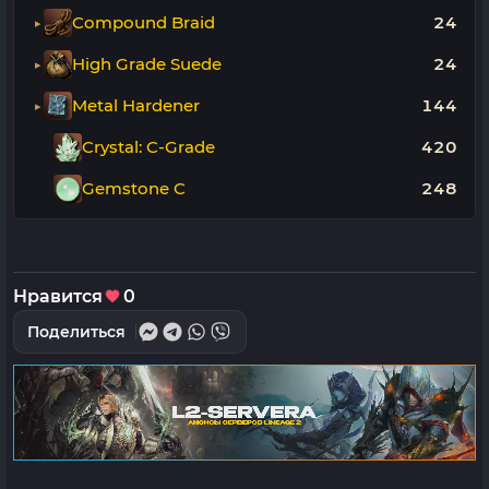
Compound Braid
24
High Grade Suede
24
Metal Hardener
144
Crystal: C-Grade
420
Gemstone C
248
Нравится
0
Поделиться