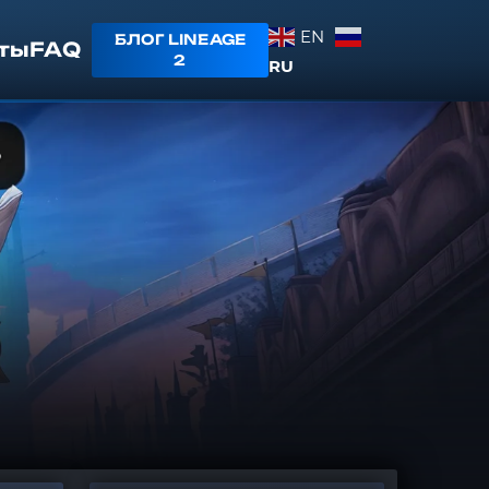
EN
БЛОГ LINEAGE
ты
FAQ
2
RU