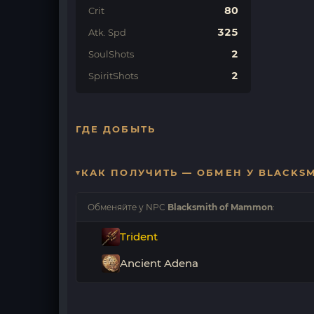
80
Crit
325
Atk. Spd
2
SoulShots
2
SpiritShots
ГДЕ ДОБЫТЬ
КАК ПОЛУЧИТЬ — ОБМЕН У BLACKS
Обменяйте у NPC
Blacksmith of Mammon
:
Trident
Ancient Adena