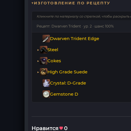
ИЗГОТОВЛЕНИЕ ПО РЕЦЕПТУ
Кликните по материалу со стрелкой, чтобы раскрыть 
Рецепт: Dwarven Trident · ур. 2 · шанс 100%
Dwarven Trident Edge
Steel
Cokes
High Grade Suede
Crystal: D-Grade
Gemstone D
Нравится
0