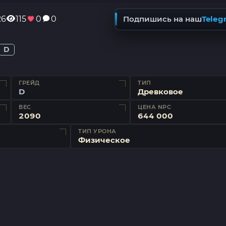
26
115
0
0
Подпишись на наш
Teleg
D
ГРЕЙД
ТИП
D
Древковое
ВЕС
ЦЕНА NPC
2090
644 000
ТИП УРОНА
Физическое