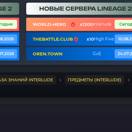
E 2
НОВЫЕ СЕРВЕРА LINEAGE 2
WORLD-HERO
x1200
годня
Interlude
Сего
THEBATTLE.CLUB
x10
08.2026
High Five
10.08.
OREN.TOWN
07.2026
GvE
24.07.
АЗА ЗНАНИЙ INTERLUDE
ПРЕДМЕТЫ (INTERLUDE)