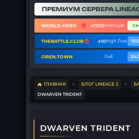
ПРЕМИУМ СЕРВЕРА LINEAG
WORLD-HERO
x1200
Interlude
Се
THEBATTLE.CLUB
x10
High Five
10.
OREN.TOWN
GvE
24.
ГЛАВНАЯ
БЛОГ LINEAGE 2
Б
DWARVEN TRIDENT
DWARVEN TRIDENT