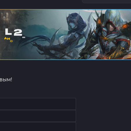
рвым!