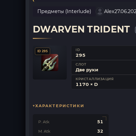
Предметы (Interlude)
Alex
27.06.20
DWARVEN TRIDENT
ID
ID 295
295
СЛОТ
Две руки
КРИСТАЛЛИЗАЦИЯ
1170 × D
ХАРАКТЕРИСТИКИ
51
P. Atk
32
M. Atk