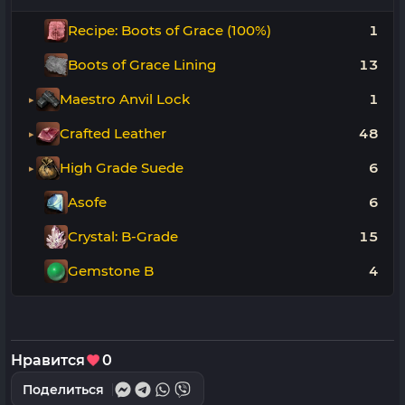
Recipe: Boots of Grace (100%)
1
Boots of Grace Lining
13
Maestro Anvil Lock
1
Crafted Leather
48
High Grade Suede
6
Asofe
6
Crystal: B-Grade
15
Gemstone B
4
Нравится
0
Поделиться