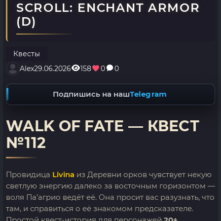
SCROLL: ENCHANT ARMOR
(D)
Квесты
Alex
29.06.2026
158
0
0
Подпишись на наш
Telegram
WALK OF FATE — КВЕСТ
№112
Провидица
Livina
из Деревни орков чувствует некую
светлую энергию далеко за восточным горизонтом —
воля Па’агрио ведёт её. Она просит вас разузнать, что
там, и справиться о её знакомом предсказателе.
Простой квест-история для персонажей
20+
.