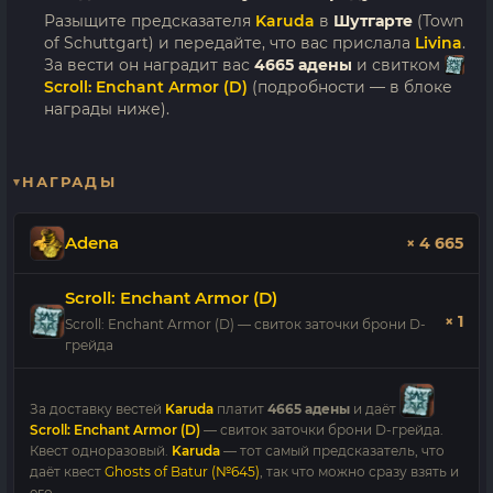
Разыщите предсказателя
Karuda
в
Шутгарте
(Town
of Schuttgart) и передайте, что вас прислала
Livina
.
За вести он наградит вас
4665 адены
и свитком
Scroll: Enchant Armor (D)
(подробности — в блоке
награды ниже).
НАГРАДЫ
Adena
× 4 665
Scroll: Enchant Armor (D)
× 1
Scroll: Enchant Armor (D) — свиток заточки брони D-
грейда
За доставку вестей
Karuda
платит
4665 адены
и даёт
Scroll: Enchant Armor (D)
— свиток заточки брони D-грейда.
Квест одноразовый.
Karuda
— тот самый предсказатель, что
даёт квест
Ghosts of Batur (№645)
, так что можно сразу взять и
его.