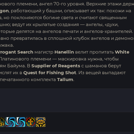
вого племени, ангел 70-го уровня. Верхние этажи дер
hgon
, работающий у башни, описывает их так: похожи на
в, но поклоняются богине света и считают священным
шню; ведут их крылатые создания — ангелы, «духи,
торые делятся на ангелов печати и ангелов-хранителей.
авно превратилась в сплошной клубок ангелов и демоно
ужака.
rrogant Search
магистр
Hanellin
велит пропитать
White
Платинового племени — маскировка нужна, чтобы
оям Байума. В
Supplier of Reagents
с шаманов берут
ислят их в
Quest for Fishing Shot
. Из вещей выпадают
апечатанного комплекта
Tallum
.