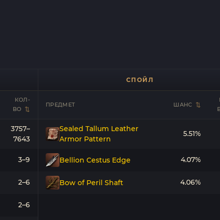
СПОЙЛ
КОЛ-
ПРЕДМЕТ
ШАНС
ВО
3757–
Sealed Tallum Leather
5.51%
7643
Armor Pattern
3–9
4.07%
Bellion Cestus Edge
2–6
4.06%
Bow of Peril Shaft
2–6