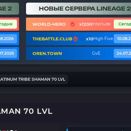
E 2
НОВЫЕ СЕРВЕРА LINEAGE 2
WORLD-HERO
x1200
годня
Interlude
Сего
THEBATTLE.CLUB
x10
08.2026
High Five
10.08.
OREN.TOWN
07.2026
GvE
24.07.
LATINUM TRIBE SHAMAN 70 LVL
AMAN 70 LVL