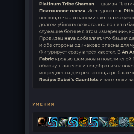
Platinum Tribe Shaman
— шаман Платино
Платиновое племя
. Исследователь
Pit
волков, отчасти напоминают ол махумо
долгом убивать всякого, кто вошёл в ба
служащие богине в этом измерении», ко
Провидец
Reva
добавляет, что башня д
и обе стороны одинаково опасны для ч
Фигурирует сразу в трёх квестах. В
An A
Fabric
кровью шаманов и повелителей 
обмануть ангелов и подобраться к пок
ингредиенты для реагентов, а рыбаки ч
Recipe: Zubei’s Gauntlets
и заготовки з
УМЕНИЯ