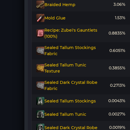
3.06%
Braided Hemp
1.53%
Mold Glue
Recipe: Zubei's Gauntlets
0.8835%
(100%)
Sealed Tallum Stockings
0.6051%
Fabric
Sealed Tallum Tunic
0.3855%
Texture
Sealed Dark Crystal Robe
0.2713%
Fabric
0.0043%
Sealed Tallum Stockings
0.0027%
Sealed Tallum Tunic
0.0019%
Sealed Dark Crystal Robe