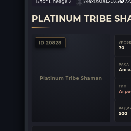
Блог Lineage 2
Alex
09.08.2025
72
PLATINUM TRIBE S
ID 20828
УРОВ
70
РАСА
Анге
Platinum Tribe Shaman
ТИП
Агре
РАДИУ
500