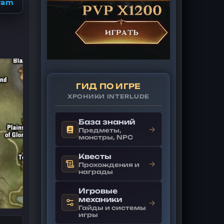
ram
ГИД ПО ИГРЕ
ХРОНИКИ INTERLUDE
База знаний
→
Предметы,
монстры, NPC
Квесты
→
Прохождения и
награды
Игровые
механики
→
Гайды и системы
игры