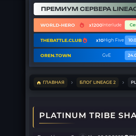
ПРЕМИУМ СЕРВЕРА LINEAG
WORLD-HERO
x1200
Interlude
Се
THEBATTLE.CLUB
x10
High Five
10.
OREN.TOWN
GvE
24.
ГЛАВНАЯ
БЛОГ LINEAGE 2
P
PLATINUM TRIBE SH