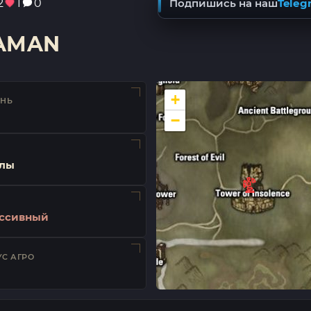
2
1
0
Подпишись на наш
Teleg
HAMAN
+
ЕНЬ
−
лы
ссивный
С АГРО