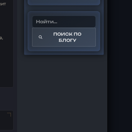
жит
ПОИСК ПО
в,
БЛОГУ