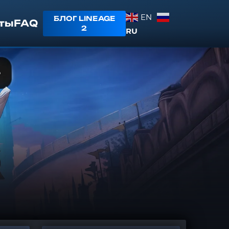
EN
БЛОГ LINEAGE
ты
FAQ
2
RU