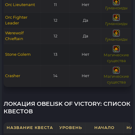
Orc Lieutenant
11
Нет
Гуманоиды
Orc Fighter
12
Да
Leader
Гуманоиды
Werewolf
12
Да
Chieftain
Гуманоиды
Stone Golem
13
Нет
Магические
существа
Crasher
14
Нет
Магические
существа
ЛОКАЦИЯ OBELISK OF VICTORY
: СПИСОК
КВЕСТОВ
НАЗВАНИЕ КВЕСТА
УРОВЕНЬ
НАЧАЛО
НА