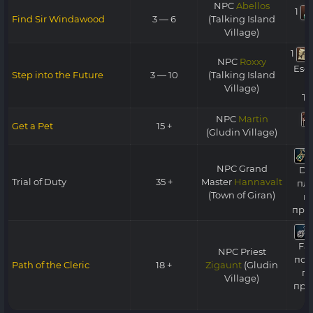
NPC
Abellos
1
Find Sir Windawood
3 — 6
(Talking Island
P
Village)
1
NPC
Roxxy
Esc
Step into the Future
3 — 10
(Talking Island
Ma
Village)
Tr
NPC
Martin
Get a Pet
15 +
(Gludin Village)
C
NPC Grand
Du
Trial of Duty
35 +
Master
Hannavalt
пл
(Town of Giran)
в
про
Fai
NPC Priest
пол
Path
of
the Cleric
18 +
Zigaunt
(Gludin
п
Village)
про
C