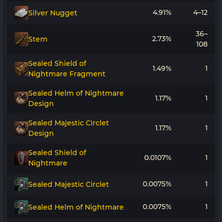
4.91%
4–12
Silver Nugget
36–
2.73%
Stem
108
Sealed Shield of
1.49%
1
Nightmare Fragment
Sealed Helm of Nightmare
1.17%
1
Design
Sealed Majestic Circlet
1.17%
1
Design
Sealed Shield of
0.0107%
1
Nightmare
0.0075%
1
Sealed Majestic Circlet
0.0075%
1
Sealed Helm of Nightmare