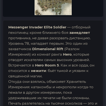
Messenger Invader Elite Soldier
— отборный
пехотинец: кроме ближнего боя
замедляет
противника, не давая разорвать дистанцию.
Уровень 78, нападает первым. Это один из
захватчиков
Dimensional Rift
(Разлом
Измерений) из комнат ранга
Hero
, которые
отводят искателям самых высоких уровней.
Встречается в
Hero Room 5
. Как и вся орда, он
относится к
нежити
: бьёт тьмой и уязвим к
священной магии.
Откуда они взялись, объясняет Хранитель
Измерения: катакомбы и некрополи когда-то
лежали в другом измерении, пока
удерживавшие их печати не были сломаны.
Печать разлетелась на тысячи осколков — это и