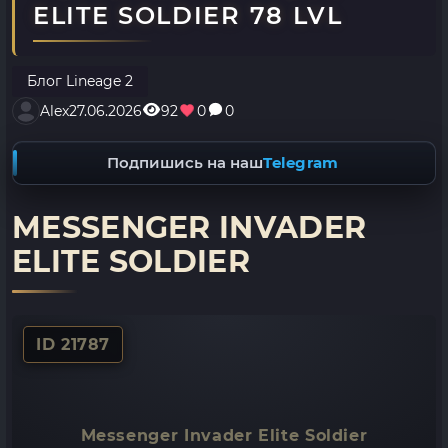
ELITE SOLDIER 78 LVL
Блог Lineage 2
Alex
27.06.2026
92
0
0
Подпишись на наш
Telegram
MESSENGER INVADER
ELITE SOLDIER
ID 21787
Messenger Invader Elite Soldier